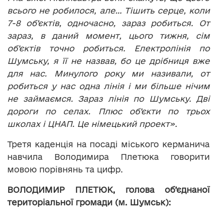
всього не робилося, але… Тішить серце, коли
7-8 об’
єктів, одночасно, зараз робиться.
От
зараз, в даний момент, цього тижня, сім
об’
єктів точно робиться
. Електролінія по
Шумську, я її не назвав, бо це дрібниця вже
для нас. Минулого року ми називали, от
робиться у нас одна лінія і ми більше нічим
не займаємся. Зараз лінія по Шумську. Дві
дороги по селах. Плюс об’
єкти по трьох
школах
і ЦНАП. Це німецький проект».
Третя каденція на посаді міського керманича
навчила Володимира Плетюка говорити
мовою порівнянь та цифр.
ВОЛОДИМИР ПЛЕТЮК, голова об’
єднаної
територіальної громади (м.
Шумськ):