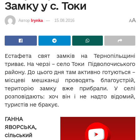
Замку у с. Токи
A
Автор
Irynka
15.08.2016
A
Естафета свят замків на Тернопільщині
триває. На черзі – село Токи Підволочиського
району. До цього дня там активно готуються –
місцеві мешканці проводять благоустрій,
територію замку вже прибрали. У селі
розповідають: хоч він і не надто відомий,
туристів не бракує.
ГАННА
ЯВОРСЬКА,
сільський