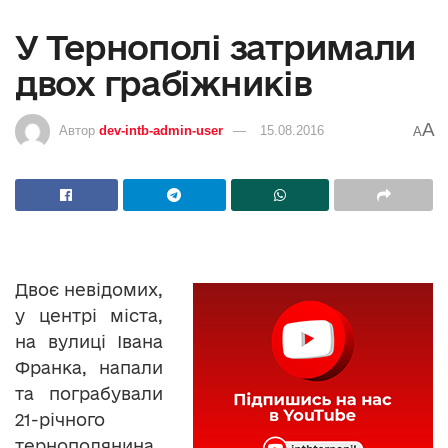
У Тернополі затримали
двох грабіжників
A
Автор
dev-intb-admin-user
15.08.2016
A
Двоє невідомих,
у центрі міста,
на вулиці Івана
Франка, напали
та пограбували
21-річного
тернополянина.