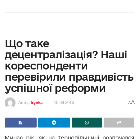
Що таке
децентралізація? Наші
кореспонденти
перевірили правдивість
успішної реформи
A
Автор
Irynka
15.08.2016
A
Минає рік, як на Тернопільщині розпочався