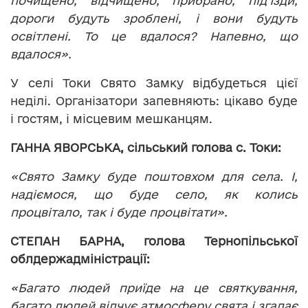
почищено, відчищено, прибрано, під’їзди,
дороги будуть зроблені, і вони будуть
освітлені. То це вдалося? Напевно, що
вдалося».
У селі Токи Свято Замку відбудеться цієї
неділі. Організатори запевняють: цікаво буде
і гостям, і місцевим мешканцям.
ГАННА ЯВОРСЬКА, сільський голова с. Токи:
«Свято Замку буде поштовхом для села. І,
надіємося, що буде село, як колись
процвітало, так і буде процвітати».
СТЕПАН БАРНА, голова Тернопільської
облдержадміністрації:
«Багато людей приїде на це святкування,
багато людей відчує атмосферу свята і згадає