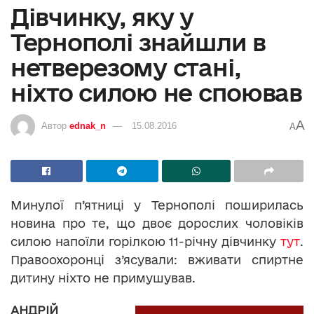
Дівчинку, яку у
Тернополі знайшли в
нетверезому стані,
ніхто силою не споював
A
Автор
ednak_n
15.08.2016
A
Минулої п’ятниці у Тернополі поширилась
новина про те, що двоє дорослих чоловіків
силою напоїли горілкою 11-річну дівчинку
тут
.
Правоохоронці з’ясували: вживати спиртне
дитину ніхто не примушував.
АНДРІЙ