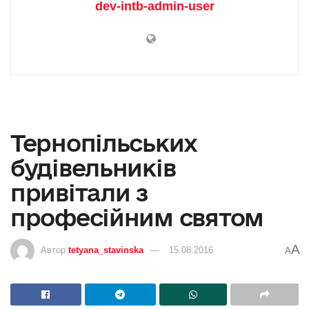
dev-intb-admin-user
Тернопільських
будівельників
привітали з
професійним святом
A
Автор
tetyana_stavinska
15.08.2016
A