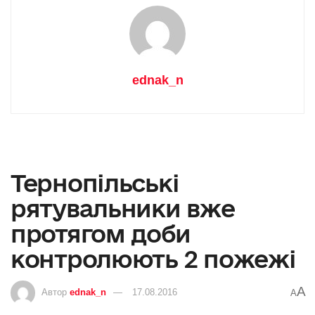
ednak_n
Тернопільські
рятувальники вже
протягом доби
контролюють 2 пожежі
A
Автор
ednak_n
17.08.2016
A