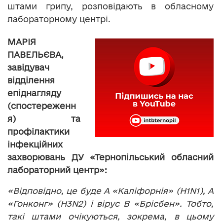
штами грипу, розповідають в обласному
лабораторному центрі.
МАРІЯ
ПАВЕЛЬЄВА,
завідувач
відділення
епіднагляду
(спостереженн
я) та
профілактики
інфекційних
захворювань ДУ «Тернопільський обласний
лабораторний центр»:
«Відповідно, це буде А «Каліфорнія» (H1N1), А
«Гонконг» (H3N2) і вірус
B
«Брісбен». Тобто,
такі штами очікуються, зокрема, в цьому