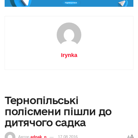
Irynka
Тернопільські
полісмени пішли до
дитячого садка
A
Автор
ednak_n
17.08.2016
A