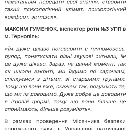
намаганням передати свої знання, створити
такий психологічний клімат, психологічний
комфорт, затишок».
МАКСИМ ГУМЕНЮК, інспектор роти №3 УПП в
м. Тернопіль:
«Їм дуже цікаво поговорити в гучномовець,
рупор, понатискати різні звукові сигнали, їм
це дуже цікаво. Зараз, на даний момент, так
як школи закриті, ми їздимо по садочкам,
спілкуємся з дітьми, зі старшими групами.
Тому що вони вже, скажем так, розуміють те,
що ми їм доводимо. Дуже добре це доводити
в ігровій формі, тому що вони більше це
сприймають, більше розуміють».
В рамках проведення Місячника безпеки
дорожнього руху, в Управлінні патрульної