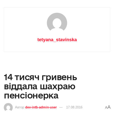
tetyana_stavinska
14 тисяч гривень
віддала шахраю
пенсіонерка
A
Автор
dev-intb-admin-user
17.08.2016
A