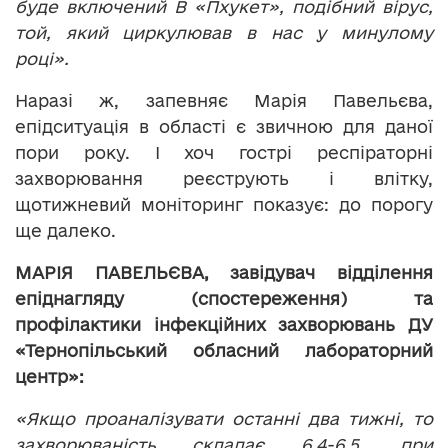
буде включений
B
«Пхукет», подібний вірус,
той, який циркулював в нас у минулому
році».
Наразі ж, запевняє Марія Павельєва,
епідситуація в області є звичною для даної
пори року. І хоч гострі респіраторні
захворювання реєструють і влітку,
щотижневий моніторинг показує: до порогу
ще далеко.
МАРІЯ ПАВЕЛЬЄВА, завідувач відділення
епіднагляду (спостереження) та
профілактики інфекційних захворювань ДУ
«Тернопільський обласний лабораторний
центр»:
«Якщо проаналізувати останні два тижні, то
захворюваність складає 6,4-6,5, при