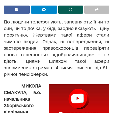
До людини телефонують, запевняють: її чи то
син, чи то дочка, у біді, заодно вказують і ціну
порятунку. Жертвами такої афери стали
чимало людей. Однак, ні попередження, ні
застереження правоохоронців перевіряти
слова телефонних «доброзичливців» – не
діють. Днями шляхом такої афери
зловмисник отримав 14 тисяч гривень від 81-
річної пенсіонерки.
МИКОЛА
СМАКУЛА, в.о.
начальника
Зборівського
відділення