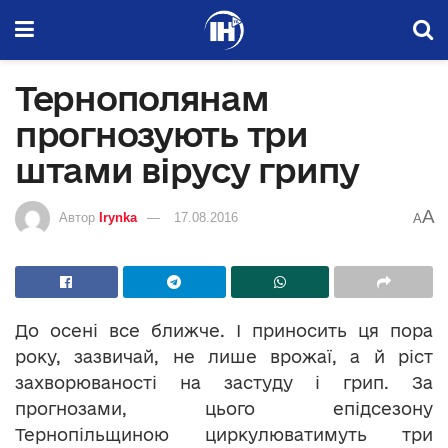
Тернополянам
прогнозують три
штами вірусу грипу
A
Автор
Irynka
17.08.2016
A
До осені все ближче. І приносить ця пора
року, зазвичай, не лише врожаї, а й ріст
захворюваності на застуду і грип. За
прогнозами, цього епідсезону
Тернопільщиною циркулюватимуть три