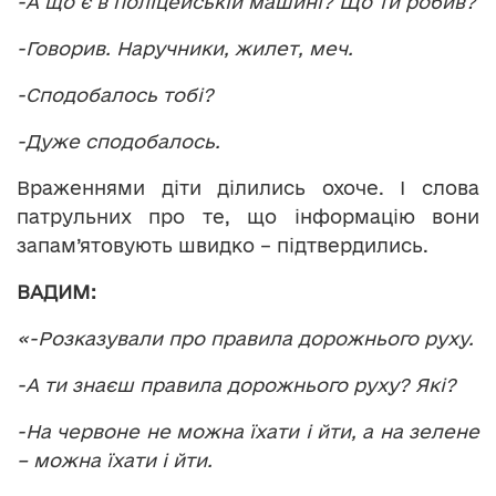
-А що є в поліцейській машині? Що ти робив?
-Говорив. Наручники, жилет, меч.
-Сподобалось тобі?
-Дуже сподобалось.
Враженнями діти ділились охоче. І слова
патрульних про те, що інформацію вони
запам’ятовують швидко – підтвердились.
ВАДИМ:
«-Розказували про правила дорожнього руху.
-А ти знаєш правила дорожнього руху? Які?
-На червоне не можна їхати і йти, а на зелене
– можна їхати і йти.