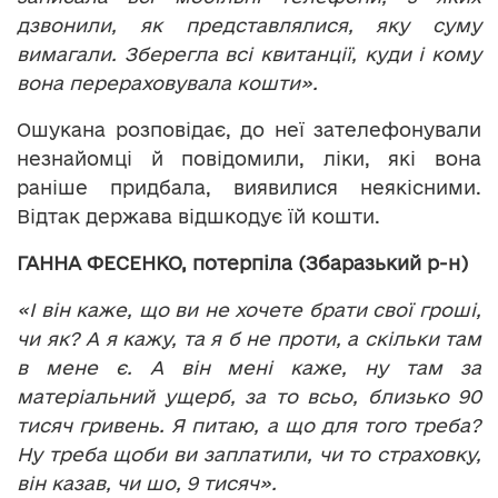
дзвонили, як представлялися, яку суму
вимагали. Зберегла всі квитанції, куди і кому
вона перераховувала кошти».
Ошукана розповідає, до неї зателефонували
незнайомці й повідомили, ліки, які вона
раніше придбала, виявилися неякісними.
Відтак держава відшкодує їй кошти.
ГАННА ФЕСЕНКО, потерпіла (Збаразький р-н)
«І він каже, що ви не хочете брати свої гроші,
чи як? А я кажу, та я б не проти, а скільки там
в мене є. А він мені каже, ну там за
матеріальний ущерб, за то всьо, близько 90
тисяч гривень. Я питаю, а що для того треба?
Ну треба щоби ви заплатили, чи то страховку,
він казав, чи шо, 9 тисяч».