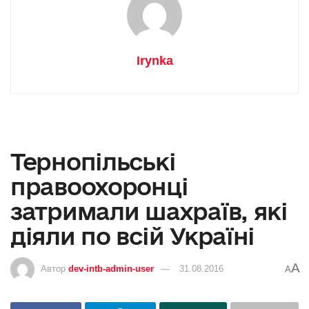
Irynka
Тернопільські
правоохоронці
затримали шахраїв, які
діяли по всій Україні
A
Автор
dev-intb-admin-user
31.08.2016
A