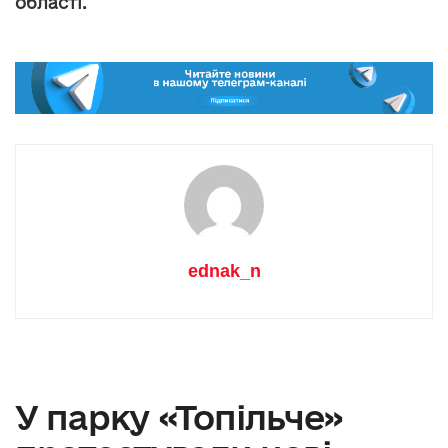
області.
ednak_n
У парку «Топільче»