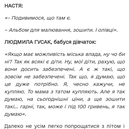
НАСТЯ:
«- Подивимося, що там є.
– Альбом для малювання, зошити. І олівці».
ЛЮДМИЛА ГУСАК, бабуся дівчаток:
«Якщо має можливість міська влада, ну чо би
ні? Так як всякі є діти. Ну, мої діти, рахую, що
вони досить забезпечені. А є ж такі, що
зовсім не забезпечені. Так що, я думаю, що
це дуже потрібно. Я, чесно кажучи, не
купляю. То мама з татом купляють. Але я так
думаю, на сьогоднішні ціни, а ще зошити
такі… гарні, так, може і під 100 гривень, я так
думаю».
Далеко не усім легко попрощатися з літом і