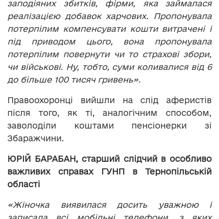
заподіяних збитків, фірми, яка займалася
реалізацією добавок харчових. Пропонувала
потерпілим компенсувати кошти витрачені і
під приводом цього, вона пропонувала
потерпілим повернути чи то страхові збори,
чи військові. Ну
,
тобто, суми коливалися від 6
до більше 100 тисяч гривень».
Правоохоронці вийшли на слід аферистів
після того, як ті, аналогічним способом,
заволоділи коштами пенсіонерки зі
Збаражчини.
ЮРІЙ БАРАБАН, старший слідчий в особливо
важливих справах ГУНП в Тернопільській
області
«Жіночка виявилася досить уважною і
записала всі мобільні телефони, з яких