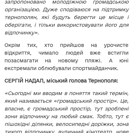
запропоновано молодіжною громадською
організацією. Дуже сподіваюся на підтримку
тернополян, які будуть берегти це місце і
оберігати, і тільки використовувати його для
відпочинку».
Окрім тих, хто прийшов на урочисте
відкриття, чимало людей вже встигли
позасмагати на новому пляжі. А юні
екстремали облюбували спортмайданчик.
СЕРГІЙ НАДАЛ, міський голова Тернополя:
«Сьогодні ми вводим в поняття такий термін,
який називається «громадський простір». Це,
власне, є громадський простір, тут зроблені
зони відпочинку на любий смак. Тобто, тут є
пішохідні ділянки, велосипедні доріжки, зона
тихого відпочинку, вуличний кінотеатр, нове