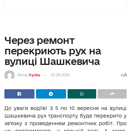
Через ремонт
перекриють рух на
вулиці Шашкевича
A
Автор
Irynka
02.09.2016
A
До уваги водіїв! З 5 по 10 вересня на вулиці
Шашкевича рух транспорту буде перекрито у
зв’язку з проведенням ремонтних робіт. Про
це повідомляють у міській раді. А саме,