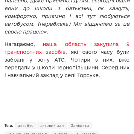
напевно, дуже приємно і дітям, сьогодні їхали
вони до школи з батьками, як кажуть,
комфортно, приємно і всі тут любуються
автобусом. (перебивка) Ми віддячимо за це
своєю працею».
Нагадаємо,
наша область закупила 9
транспортних засобів
, які свого часу були
забрані у зону АТО. Чотири з них, вже
передали у школи Тернопільщини. Серед них
і навчальний заклад у селі Торське.
Теги:
автобус
актовий зал
Заліщики