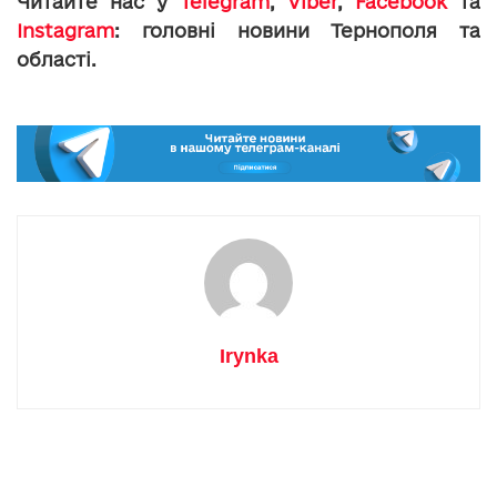
Читайте нас у
Telegram
,
Viber
,
Facebook
та
Instagram
: головні новини Тернополя та
області.
Irynka