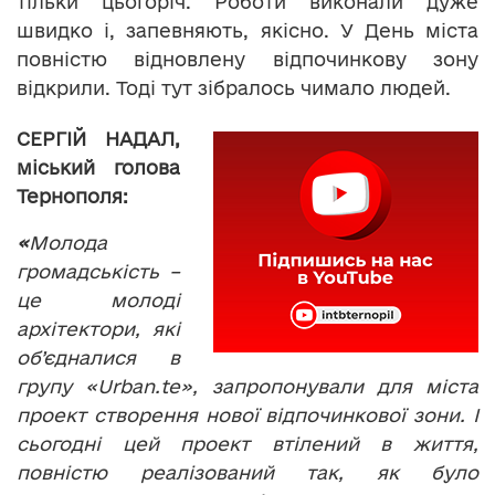
тільки цьогоріч. Роботи виконали дуже
швидко і, запевняють, якісно. У День міста
повністю відновлену відпочинкову зону
відкрили. Тоді тут зібралось чимало людей.
СЕРГІЙ НАДАЛ,
міський голова
Тернополя:
«
Молода
громадськість –
це молоді
архітектори, які
об’єдналися в
групу «
Urban
.
te
», запропонували для міста
проект створення нової відпочинкової зони. І
сьогодні цей проект втілений в життя,
повністю реалізований так, як було