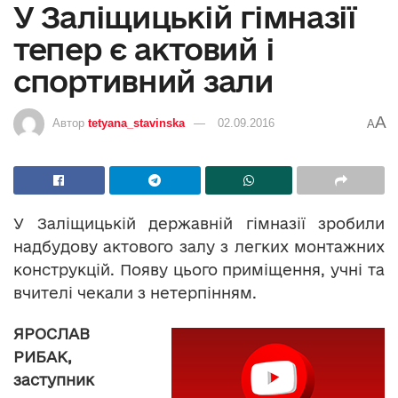
У Заліщицькій гімназії
тепер є актовий і
спортивний зали
A
Автор
tetyana_stavinska
02.09.2016
A
У Заліщицькій державній гімназії зробили
надбудову актового залу з легких монтажних
конструкцій. Появу цього приміщення, учні та
вчителі чекали з нетерпінням.
ЯРОСЛАВ
РИБАК,
заступник