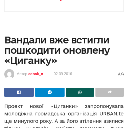
Вандали вже встигли
пошкодити оновлену
«Циганку»
A
Автор
ednak_n
02.09.2016
A
Проект нової «Циганки» запропонувала
молодіжна громадська організація URBAN.te
ще минулого року. А за його втілення взялися