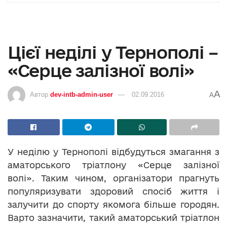
Цієї неділі у Тернополі –
«Серце залізної волі»
A
Автор
dev-intb-admin-user
02.09.2016
A
У неділю у Тернополі відбудуться змагання з
аматорського тріатлону «Серце залізної
волі». Таким чином, організатори прагнуть
популяризувати здоровий спосіб життя і
залучити до спорту якомога більше городян.
Варто зазначити, такий аматорський тріатлон