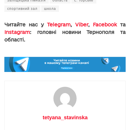
Заліщицька гімназія
область
с. Торське
спортивний зал
школа
Читайте нас у
Telegram
,
Viber
,
Facebook
та
Instagram
: головні новини Тернополя та
області.
tetyana_stavinska