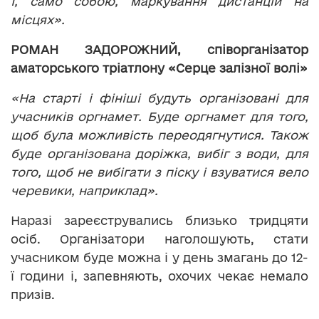
І, само собою, маркування дистанцій на
місцях».
РОМАН ЗАДОРОЖНИЙ, співорганізатор
аматорського тріатлону «Серце залізної волі»
«На старті і фініші будуть організовані для
учасників оргнамет. Буде оргнамет для того,
щоб була можливість переодягнутися. Також
буде організована доріжка, вибіг з води, для
того, щоб не вибігати з піску і взуватися вело
черевики, наприклад».
Наразі зареєструвались близько тридцяти
осіб. Організатори наголошують, стати
учасником буде можна і у день змагань до 12-
ї години і, запевняють, охочих чекає немало
призів.