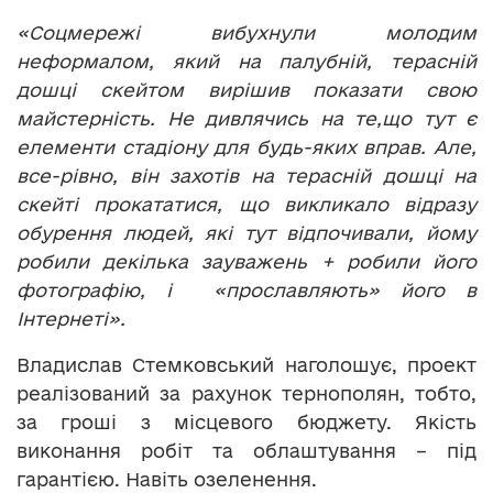
«Соцмережі вибухнули молодим
неформалом, який на палубній, терасній
дошці скейтом вирішив показати свою
майстерність. Не дивлячись на те,що тут є
елементи стадіону для будь-яких вправ. Але,
все-рівно, він захотів на терасній дошці на
скейті прокататися, що викликало відразу
обурення людей, які тут відпочивали, йому
робили декілька зауважень + робили його
фотографію, і «прославляють» його в
Інтернеті».
Владислав Стемковський наголошує, проект
реалізований за рахунок тернополян, тобто,
за гроші з місцевого бюджету. Якість
виконання робіт та облаштування – під
гарантією. Навіть озеленення.