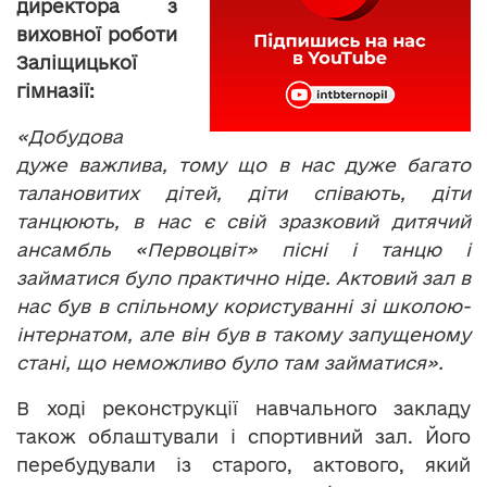
директора з
виховної роботи
Заліщицької
гімназії:
«Добудова
дуже важлива, тому що в нас дуже багато
талановитих дітей, діти співають, діти
танцюють, в нас є свій зразковий дитячий
ансамбль «Первоцвіт» пісні і танцю і
займатися було практично ніде. Актовий зал в
нас був в спільному користуванні зі школою-
інтернатом, але він був в такому запущеному
стані, що неможливо було там займатися».
В ході реконструкції навчального закладу
також облаштували і спортивний зал. Його
перебудували із старого, актового, який