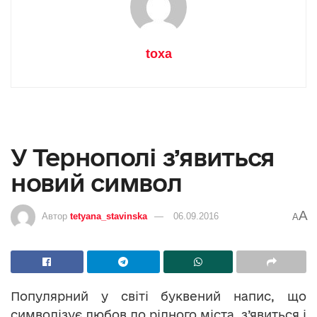
toxa
У Тернополі з’явиться
новий символ
A
Автор
tetyana_stavinska
06.09.2016
A
Популярний у світі буквений напис, що
символізує любов до рідного міста, з’явиться і