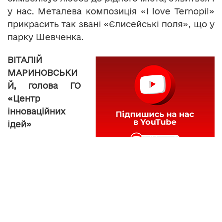
у нас. Металева композиція «I love Ternopil»
прикрасить так звані «Єлисейські поля», що у
парку Шевченка.
ВІТАЛІЙ
МАРИНОВСЬКИ
Й, голова ГО
«Центр
інноваційних
ідей»
«Висота букви
одної буде в
районі 1 м. 60 см., надпис буде великим, буде
знаходитись на так званих «Єлисейських
полях», на третьому підйомі, і там якраз він
самий широкий і, можливо, там зробити і