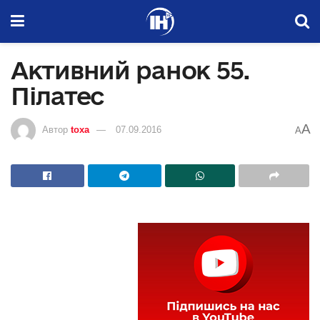
Активний ранок 55.
Пілатес
A
Автор
toxa
07.09.2016
A