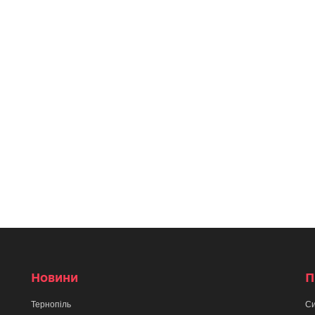
Новини
П
Тернопіль
Си