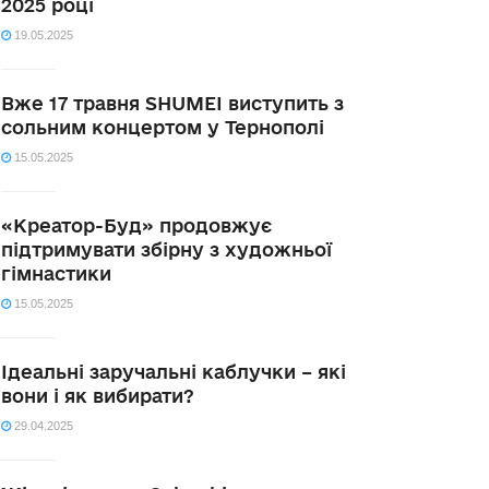
2025 році
19.05.2025
Вже 17 травня SHUMEI виступить з
сольним концертом у Тернополі
15.05.2025
«Креатор-Буд» продовжує
підтримувати збірну з художньої
гімнастики
15.05.2025
Ідеальні заручальні каблучки – які
вони і як вибирати?
29.04.2025