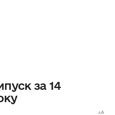
пуск за 14
оку
A
A