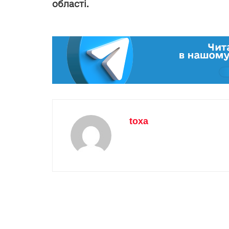
області.
toxa