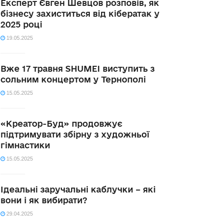
Експерт Євген Шевцов розповів, як
бізнесу захиститься від кібератак у
2025 році
19.05.2025
Вже 17 травня SHUMEI виступить з
сольним концертом у Тернополі
15.05.2025
«Креатор-Буд» продовжує
підтримувати збірну з художньої
гімнастики
15.05.2025
Ідеальні заручальні каблучки – які
вони і як вибирати?
29.04.2025