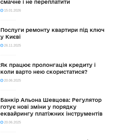
смачне і не переплатити
15.01.2026
Послуги ремонту квартири під ключ
у Києві
26.11.2025
Як працює пролонгація кредиту і
коли варто нею скористатися?
20.06.2025
Банкір Альона Шевцова: Регулятор
готує нові зміни у порядку
еквайрингу платіжних інструментів
20.06.2025