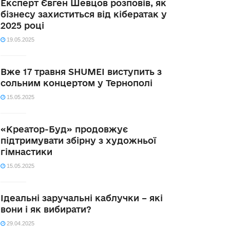
Експерт Євген Шевцов розповів, як
бізнесу захиститься від кібератак у
2025 році
19.05.2025
Вже 17 травня SHUMEI виступить з
сольним концертом у Тернополі
15.05.2025
«Креатор-Буд» продовжує
підтримувати збірну з художньої
гімнастики
15.05.2025
Ідеальні заручальні каблучки – які
вони і як вибирати?
29.04.2025