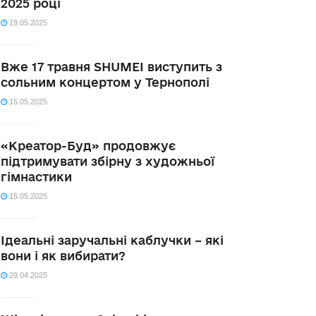
2025 році
19.05.2025
Вже 17 травня SHUMEI виступить з
сольним концертом у Тернополі
15.05.2025
«Креатор-Буд» продовжує
підтримувати збірну з художньої
гімнастики
15.05.2025
Ідеальні заручальні каблучки – які
вони і як вибирати?
29.04.2025