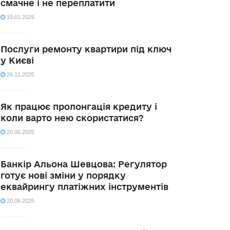
смачне і не переплатити
15.01.2026
Послуги ремонту квартири під ключ
у Києві
26.11.2025
Як працює пролонгація кредиту і
коли варто нею скористатися?
20.06.2025
Банкір Альона Шевцова: Регулятор
готує нові зміни у порядку
еквайрингу платіжних інструментів
20.06.2025