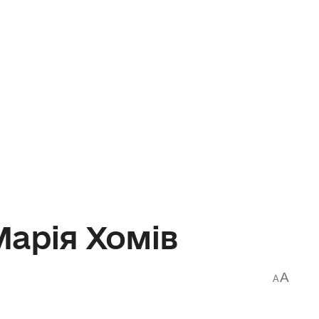
Марія Хомів
A
A