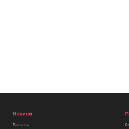
Новини
П
Тернопіль
Си