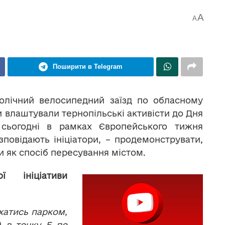
A
A
Поширити в Telegram
олічний велосипедний заїзд по обласному
и влаштували тернопільські активісти до Дня
 сьогодні в рамках Європейського тижня
озповідають ініціатори, – продемонструвати,
 як спосіб пересування містом.
ї ініціативи
хатись парком,
А в точку Б по