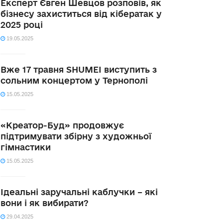
Експерт Євген Шевцов розповів, як
бізнесу захиститься від кібератак у
2025 році
19.05.2025
Вже 17 травня SHUMEI виступить з
сольним концертом у Тернополі
15.05.2025
«Креатор-Буд» продовжує
підтримувати збірну з художньої
гімнастики
15.05.2025
Ідеальні заручальні каблучки – які
вони і як вибирати?
29.04.2025