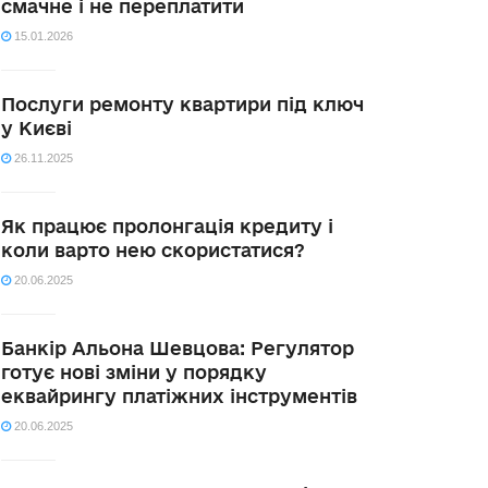
смачне і не переплатити
15.01.2026
Послуги ремонту квартири під ключ
у Києві
26.11.2025
Як працює пролонгація кредиту і
коли варто нею скористатися?
20.06.2025
Банкір Альона Шевцова: Регулятор
готує нові зміни у порядку
еквайрингу платіжних інструментів
20.06.2025