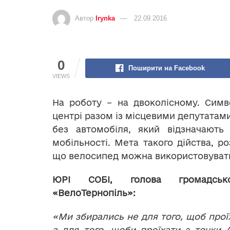
Автор
Irynka
22.09.2016
0
Поширити на Facebook
VIEWS
На роботу – на двоколісному. Симв
центрі разом із місцевими депутатам
без автомобіля, який відзначають
мобільності. Мета такого дійства, р
що велосипед можна використовувати
ЮРІ СОБІ
, голова громадсько
«ВелоТернопіль»:
«
Ми збирались не для того, щоб про
ї
а для того, щоби проїхати з точки 