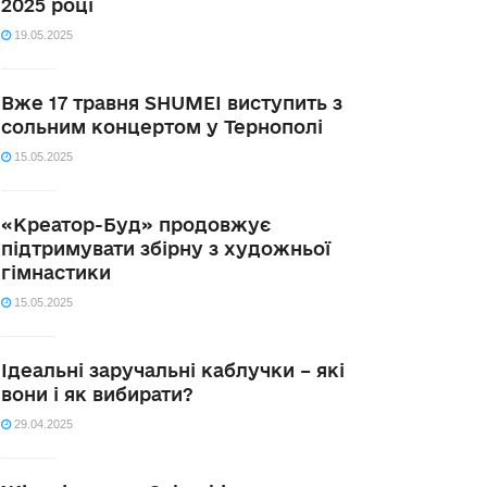
2025 році
19.05.2025
Вже 17 травня SHUMEI виступить з
сольним концертом у Тернополі
15.05.2025
«Креатор-Буд» продовжує
підтримувати збірну з художньої
гімнастики
15.05.2025
Ідеальні заручальні каблучки – які
вони і як вибирати?
29.04.2025