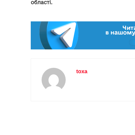
області.
toxa