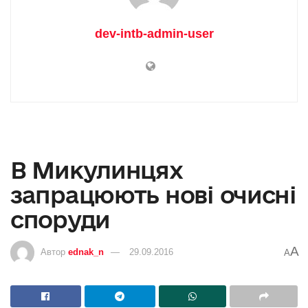
dev-intb-admin-user
В Микулинцях
запрацюють нові очисні
споруди
A
Автор
ednak_n
29.09.2016
A