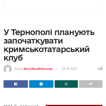
У Тернополі планують
започаткувати
кримськотатарський
клуб
A
Автор
dev-intb-admin-user
29.09.2016
A