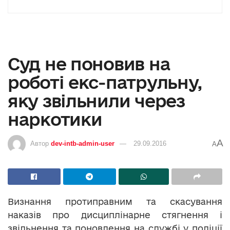
Суд не поновив на
роботі екс-патрульну,
яку звільнили через
наркотики
A
Автор
dev-intb-admin-user
29.09.2016
A
Визнання протиправним та скасування
наказів про дисциплінарне стягнення і
звільнення та поновлення на службі у поліції