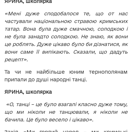
ЯРИНА, школярка
«Мені дуже сподобалося те, що от нас
частували національною стравою кримських
татар. Вона була дуже смачною, солодкою і
не була занадто солодкою. Не знаю, як вони
це роблять. Дуже цікаво було би дізнатися, як
вони саме її випікають. Сказали, що дадуть
рецепт».
Та чи не найбільше юним тернополянам
припали до душі народні танці.
ЯРИНА, школярка
«О, танці – це було взагалі класно дуже тому,
що ми ніколи не танцювали, я ніколи не
бачила. Це було весело і цікаво».
Захід «Ми гордий народ – ми кримські