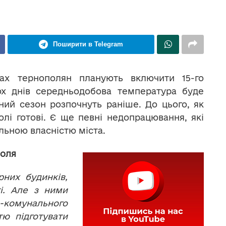
Поширити в Telegram
ках тернополян планують включити 15-го
ох днів середньодобова температура буде
ий сезон розпочнуть раніше. До цього, як
олі готові. Є ще певні недопрацювання, які
льною власністю міста.
поля
рних будинків,
і. Але з ними
-комунального
тю підготувати