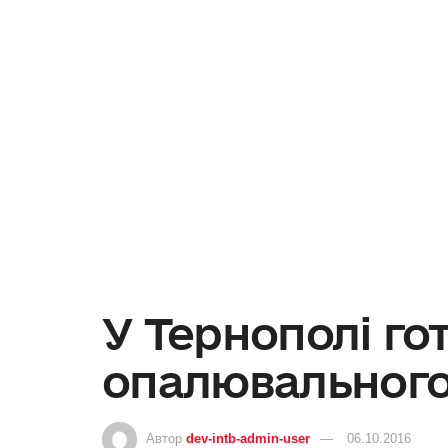
У Тернополі гот
опалювального
Автор
dev-intb-admin-user
06.10.2016