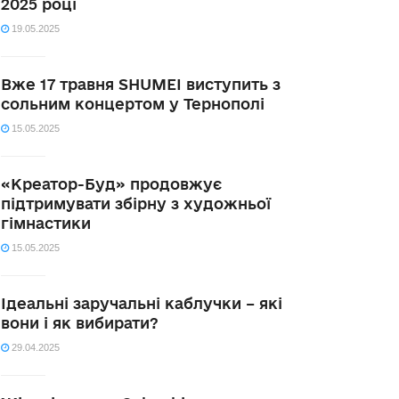
2025 році
19.05.2025
Вже 17 травня SHUMEI виступить з
сольним концертом у Тернополі
15.05.2025
«Креатор-Буд» продовжує
підтримувати збірну з художньої
гімнастики
15.05.2025
Ідеальні заручальні каблучки – які
вони і як вибирати?
29.04.2025