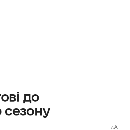
ові до
 сезону
A
A