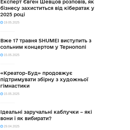
Експерт Євген Шевцов розповів, як
бізнесу захиститься від кібератак у
2025 році
19.05.2025
Вже 17 травня SHUMEI виступить з
сольним концертом у Тернополі
15.05.2025
«Креатор-Буд» продовжує
підтримувати збірну з художньої
гімнастики
15.05.2025
Ідеальні заручальні каблучки – які
вони і як вибирати?
29.04.2025