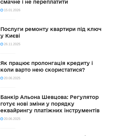
смачне і не переплатити
15.01.2026
Послуги ремонту квартири під ключ
у Києві
26.11.2025
Як працює пролонгація кредиту і
коли варто нею скористатися?
20.06.2025
Банкір Альона Шевцова: Регулятор
готує нові зміни у порядку
еквайрингу платіжних інструментів
20.06.2025