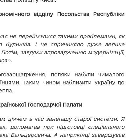
омічного відділу Посольства Республіки
 нас не переймалися такими проблемами, як
ія будинків. І це спричиняло дуже велике
 Потім, завдяки впровадженню модернізації,
ися».
ергозаощадження, поляки набули чималого
раїнцями. Таким чином наблизити Україну до
епла.
раїнської Господарчої Палати
 діячем в час занепаду старої системи. Я
х, допомагав при підготовці спеціального
ека Бальцеровича. А наприкінці завершував