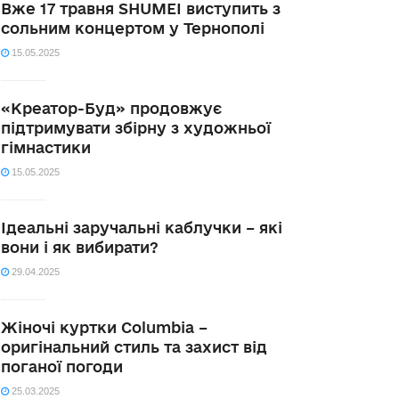
Вже 17 травня SHUMEI виступить з
сольним концертом у Тернополі
15.05.2025
«Креатор-Буд» продовжує
підтримувати збірну з художньої
гімнастики
15.05.2025
Ідеальні заручальні каблучки – які
вони і як вибирати?
29.04.2025
Жіночі куртки Columbia –
оригінальний стиль та захист від
поганої погоди
25.03.2025