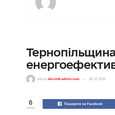
Тернопільщина
енергоефектив
Автор
dev-intb-admin-user
06.10.2016
6
Поширити на Facebook
VIEWS