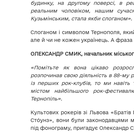
будинку, на другому поверсі, в ре
реальним чоловіком, нашим сучас
Кузьмінським, стала якби слоганом».
Слоганом і символом Тернополя, який
але й чи не кожен українець. А фраз
ОЛЕКСАНДР СМИК,
начальник міськог
«Помітьте як вона цікаво розрос
розпочинав свою діяльність в 88-му ро
із перших рок-клубів, то ми навіть 
містом найбільшого рок-фестива
Тернопіль».
Культових рокерів зі Львова «Братів
Сто́унз», вони були законодавцями м
під фонограму, пригадує Олександр С