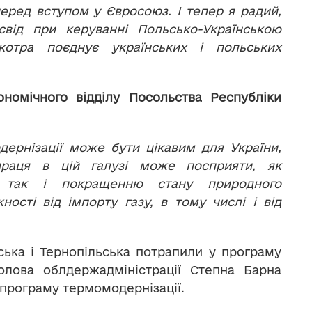
еред вступом у Євросоюз. І тепер я радий,
від при керуванні Польсько-Українською
котра поєднує українських і польських
омічного відділу Посольства Республіки
ернізації може бути цікавим для України,
впраця в цій галузі може посприяти, як
 так і покращенню стану природного
сті від імпорту газу, в тому числі і від
вська і Тернопільська потрапили у програму
олова облдержадміністрації Степна Барна
 програму термомодернізації.