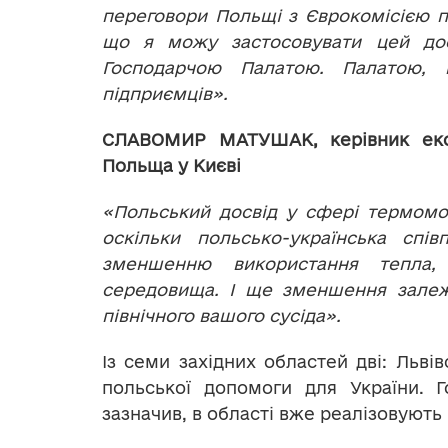
переговори Польщі з Єврокомісією п
що я можу застосовувати цей дос
Господарчою Палатою. Палатою, 
підприємців».
СЛАВОМИР МАТУШАК, керівник екон
Польща у Києві
«Польський досвід у сфері термомод
оскільки польсько-українська спі
зменшенню використання тепла,
середовища. І ще зменшення залежно
північного вашого сусіда».
Із семи західних областей дві: Льві
польської допомоги для України. Г
зазначив, в області вже реалізовують