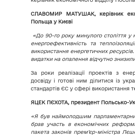
СЛАВОМИР МАТУШАК, керівник екон
Польща у Києві
«До 90-го року минулого століття у
енергоефективність та теплоізоляц
використання енергетичних ресурсів.
видатки на опалення відчутно знизил
За роки реалізації проектів з ен
досвіду і готові ним ділитися із ук
стандартів ЄС у сфері використання т
ЯЦЕК ПЄХОТА, президент Польсько-Ук
«Я був наймолодшим парламентарним
брав участь в економічних реформа
пакета законів прем’єр-міністра Лєш