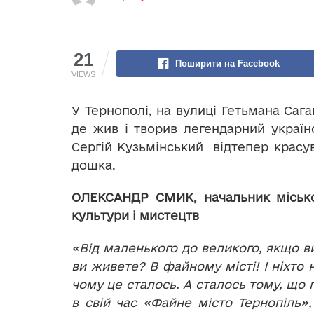
21
Поширити на Facebook
VIEWS
У Тернополі, на вулиці Гетьмана Саг
де жив і творив легендарний україн
Сергій Кузьмінський відтепер красув
дошка.
ОЛЕКСАНДР СМИК,
начальник міськ
культури і мистецтв
«Від маленького до великого, якщо ви
ви живете? В файному місті! І ніхто 
чому це сталось. А сталось тому, що 
в свій час «Файне місто Тернопіль»