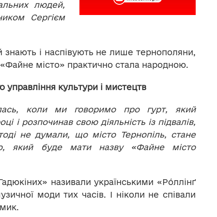
альних людей,
ником Сергієм
 знають і наспівують не лише тернополяни,
а «Файне місто» практично стала народною.
о управління культури і мистецтв
лась, коли ми говоримо про гурт, який
ці і розпочинав свою діяльність із підвалів,
тоді не думали, що місто Тернопіль, стане
лю, який буде мати назву «Файне місто
 Гадюкіних» називали українськими «Ро́ллінґ
узичної моди тих часів. І ніколи не співали
мик.