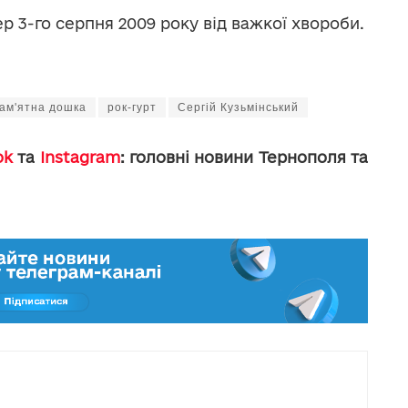
р 3-го серпня 2009 року від важкої хвороби.
ам'ятна дошка
рок-гурт
Сергій Кузьмінський
ok
та
Instagram
: головні новини Тернополя та