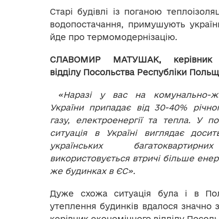
Старі будівлі із поганою теплоізоля
водопостачання, примушують україн
йде про термомодернізацію.
СЛАВОМИР МАТУШАК, керівник е
відділу Посольства Республіки Польщ
«Наразі у вас на комунально-ж
України припадає від 30-40% річно
газу, електроенергії та тепла. У по
ситуація в Україні виглядає досит
українських багатоквартирн
використовується втричі більше енерг
же будинках в ЄС».
Дуже схожа ситуація була і в Пол
утеплення будинків вдалося значно з
керівник економічного відділу Посоль