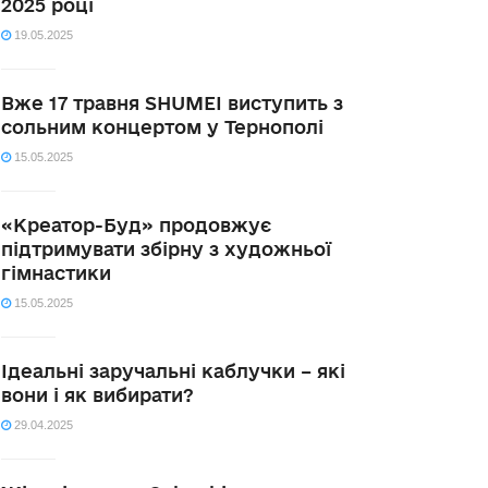
2025 році
19.05.2025
Вже 17 травня SHUMEI виступить з
сольним концертом у Тернополі
15.05.2025
«Креатор-Буд» продовжує
підтримувати збірну з художньої
гімнастики
15.05.2025
Ідеальні заручальні каблучки – які
вони і як вибирати?
29.04.2025