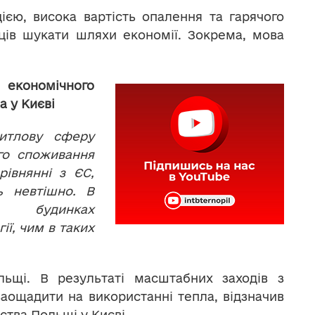
цією, висока вартість опалення та гарячого
ців шукати шляхи економії. Зокрема, мова
кономічного
а у Києві
итлову сферу
го споживання
рівнянні з ЄС,
ь невтішно. В
их будинках
ії, чим в таких
ьщі. В результаті масштабних заходів з
аощадити на використанні тепла, відзначив
ства Польщі у Києві.