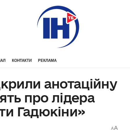
НАЛ
КОНТАКТИ
РЕКЛАМА
дкрили анотаційну
ять про лідера
ти Гадюкіни»
A
A