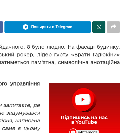
Поширити в Telegram
айдачного, 8 було людно. На фасаді будинку,
ський рокер, лідер гурту «Брати Гадюкіни»
атиметься пам’ятна, символічна анотаційна
ого управління
 запитаєте, де
не задумувався
пісня, написана
, саме в цьому