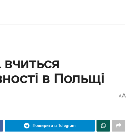
 вчиться
ності в Польщі
A
A
Поширити в Telegram