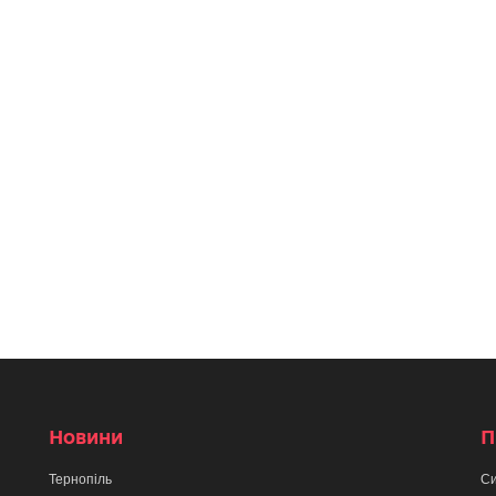
Новини
П
Тернопіль
Си