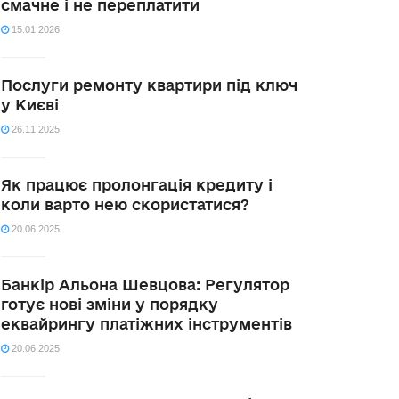
смачне і не переплатити
15.01.2026
Послуги ремонту квартири під ключ
у Києві
26.11.2025
Як працює пролонгація кредиту і
коли варто нею скористатися?
20.06.2025
Банкір Альона Шевцова: Регулятор
готує нові зміни у порядку
еквайрингу платіжних інструментів
20.06.2025