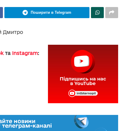
Поширити в Telegram
ий Дмитро
ok
та
Instagram
: