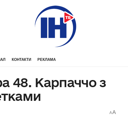
НАЛ
КОНТАКТИ
РЕКЛАМА
а 48. Карпаччо з
етками
A
A