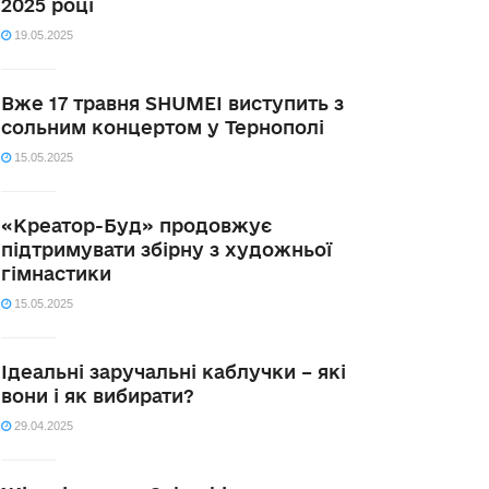
2025 році
19.05.2025
Вже 17 травня SHUMEI виступить з
сольним концертом у Тернополі
15.05.2025
«Креатор-Буд» продовжує
підтримувати збірну з художньої
гімнастики
15.05.2025
Ідеальні заручальні каблучки – які
вони і як вибирати?
29.04.2025