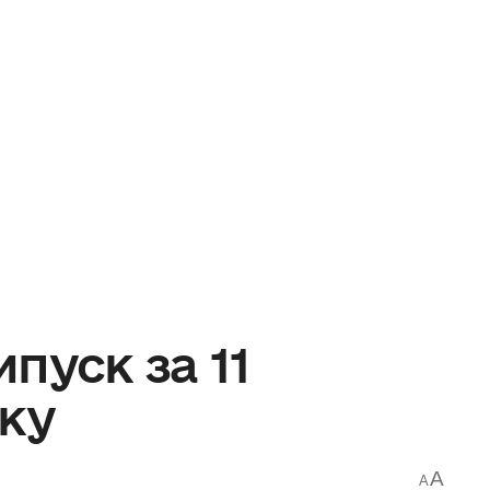
пуск за 11
оку
A
A