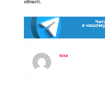
області.
toxa