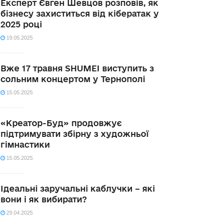
Експерт Євген Шевцов розповів, як
бізнесу захиститься від кібератак у
2025 році
19.05.2025
Вже 17 травня SHUMEI виступить з
сольним концертом у Тернополі
15.05.2025
«Креатор-Буд» продовжує
підтримувати збірну з художньої
гімнастики
15.05.2025
Ідеальні заручальні каблучки – які
вони і як вибирати?
29.04.2025