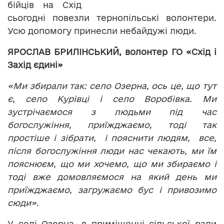
бійців на Схід
сьогодні повезли тернопільські волонтери.
Усю допомогу принесли небайдужі люди.
ЯРОСЛАВ БРИЛІНСЬКИЙ, волонтер
ГО
«Схід і
Захід єдині»
«Ми збирали так: село Озерна, ось це, що тут
є, село Курівці і село Воробівка. Ми
зустрічаємося з людьми під час
богослужіння, приїжджаємо, тоді так
простіше і зібрати, і пояснити людям, все,
після богослужіння люди нас чекають, ми їм
пояснюєм, що ми хочемо, що ми збираємо і
тоді вже домовляємося на який день ми
приїжджаємо, загружаємо бус і привозимо
сюди».
У селі Озерна, в приміщенні сільської ради