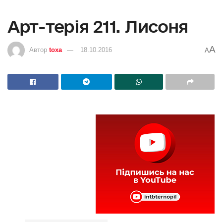
Арт-терія 211. Лисоня
A
Автор
toxa
18.10.2016
A