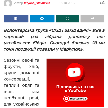
A
Автор
tetyana_stavinska
18.10.2016
A
Волонтерська група «Схід і Захід єдині» вже в
черговий раз зібрала допомогу для
українських бійців. Сьогодні близько 28-ми
тонн продукції повезли у Маріуполь.
Сезонні овочі та
фрукти, хліб,
крупи, домашні
консервації,
теплий одяг та
інші, такі
необхідні речі,
для українських