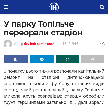
У парку Топільче
переорали стадіон
A
Автор
dev-intb-admin-user
18.10.2016
A
З початку цього тижня розпочали капітальний
ремонт на стадіоні дитячо-юнацької
спортивної школи з футболу та інших видів
спорту, який розташований у парку Топільче.
Микола Круть розповідає: спершу обробили
ґрунт гербіцидами загальної дії, далі зорали