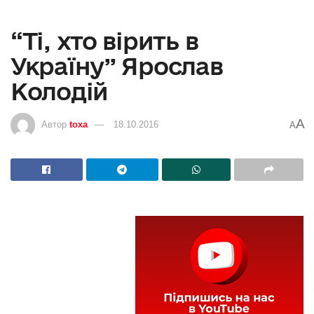
“Ті, хто вірить в
Україну” Ярослав
Колодій
A
Автор
toxa
18.10.2016
A