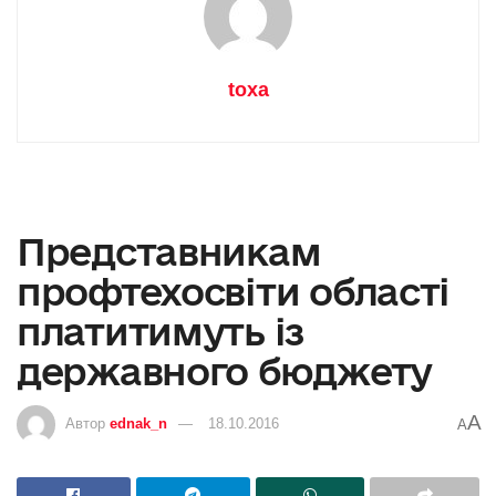
toxa
Представникам
профтехосвіти області
платитимуть із
державного бюджету
A
Автор
ednak_n
18.10.2016
A