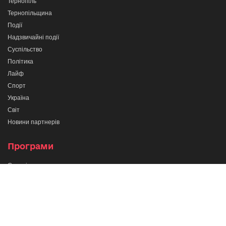
Тернопіль
Тернопільщина
Події
Надзвичайні події
Суспільство
Політика
Лайф
Спорт
Україна
Світ
Новини партнерів
Програми
Сильні разом
Про важливе
Кажи прямо в очі
Тернопіль в деталях