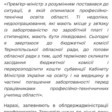
«Прем’єр-міністр з розумінням поставився до
ситуації, в якій опинилася професійно-
технічна освіта області. Ті недоліки,
недоопрацювання, які мають місце у зв’язку
із заборгованістю по заробітній платі і
стипендіях, мають бути ліквідовані. Сьогодні
я звертаюся до бюджетної комісії
Тернопільської обласної ради, до голови
обласної ради з тим, щоб терміново скликати
засідання бюджетної комісії і
перерозподілити кошти субвенції Кабінету
Міністрів України на освіту і на медицину в
частині погашення заборгованості перед
працівниками професійно-технічничних
училищ області».
Наразі, запевняють в облдержадміністрації
профтехосвіта Тернопільщини до кінця року