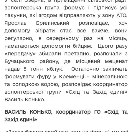
волонтерська група формує і підписує усі
пакунки, які згодом відправляють у зону АТО.
Ярослав Брилінський розповідає, хоч
допомогу зібрати стає все важче, вони
регулярно, в середньому раз на місяць,
намагаються допомогти бійцям. Цього разу
«передачу» збирали поетапно, розпочали з
Бучацького району, де місцевий меценат
надав 5 тонн яблук. Остаточно закінчать
формувати фуру у Кременці – мінеральною
та солодкою водою, розповідає координатор
волонтерської групи «Схід та Захід єдині»
Василь Конько.
ВАСИЛЬ КОНЬКО, координатор
ГО
«Схід та
Захід єдині»
«Зараз бачите який час, там на фронті, ми всі