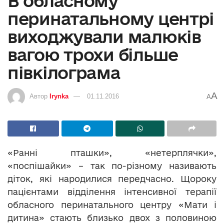
В обласному
перинатальному центрі
виходжували малюків
вагою трохи більше
півкілограма
A
Автор
Irynka
01.11.2016
A
«Ранні пташки», «нетерплячки»,
«поспішайки» – так по-різному називають
діток, які народилися передчасно. Щороку
пацієнтами відділення інтенсивної терапії
обласного перинатального центру «Мати і
дитина» стають близько двох з половиною