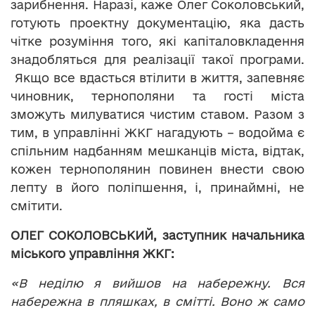
зарибнення. Наразі, каже Олег Соколовський,
готують проектну документацію, яка дасть
чітке розуміння того, які капіталовкладення
знадобляться для реалізації такої програми.
Якщо все вдасться втілити в життя, запевняє
чиновник, тернополяни та гості міста
зможуть милуватися чистим ставом. Разом з
тим, в управлінні ЖКГ нагадують – водойма є
спільним надбанням мешканців міста, відтак,
кожен тернополянин повинен внести свою
лепту в його поліпшення, і, принаймні, не
смітити.
ОЛЕГ СОКОЛОВСЬКИЙ, заступник начальника
міського управління ЖКГ:
«В неділю я вийшов на набережну. Вся
набережна в пляшках, в смітті. Воно ж само