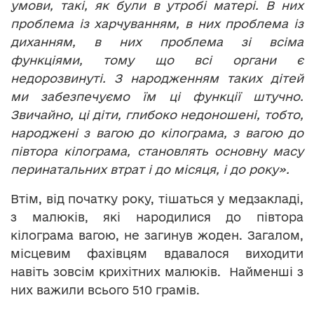
умови, такі, як були в утробі матері. В них
проблема із харчуванням, в них проблема із
диханням, в них проблема зі всіма
функціями, тому що всі органи є
недорозвинуті. З народженням таких дітей
ми забезпечуємо їм ці функції штучно.
Звичайно, ці діти, глибоко недоношені, тобто,
народжені з вагою до кілограма, з вагою до
півтора кілограма, становлять основну масу
перинатальних втрат і до місяця, і до року».
Втім, від початку року, тішаться у медзакладі,
з малюків, які народилися до півтора
кілограма вагою, не загинув жоден. Загалом,
місцевим фахівцям вдавалося виходити
навіть зовсім крихітних малюків. Найменші з
них важили всього 510 грамів.