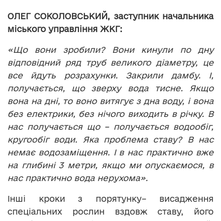
ОЛЕГ СОКОЛОВСЬКИЙ, заступник начальника
міського управління ЖКГ:
«Що вони зробили? Вони кинули по дну
відповідний ряд труб великого діаметру, це
все йдуть розрахунки. Закрили дамбу. І,
получається, що зверху вода тисне. Якщо
вона на дні, то воно витягує з дна воду, і вона
без електрики, без нічого виходить в річку. В
нас получається що – получається водообіг,
кругообіг води. Яка проблема ставу? В нас
немає водозаміщення. І в нас практично вже
на глибині 3 метри, якщо ми опускаємося, в
нас практично вода нерухома».
Інші кроки з порятунку– висадження
спеціальних рослин вздовж ставу, його