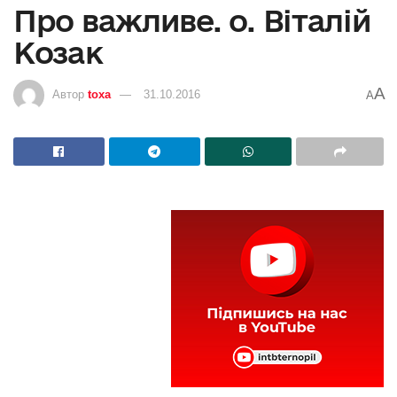
Про важливе. о. Віталій
Козак
A
Автор
toxa
31.10.2016
A