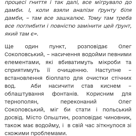
процесі гниття і так далі, все мігрувало до
дамби. І, коли взяли аналізи ґрунту біля
дамби, – там все зашкалює. Тому там треба
все поглибити і повністю замінити цей ґрунт,
який там є».
Ще один пункт, розповідає Олег
Соколовський, – насичення водойми певними
елементами, які вбиватимуть мікроби та
сприятимуть її очищенню. Наступне –
встановлення біоплато для очистки стічних
вод. Аби насичити став киснем –
облаштування фонтанів. Корисним для
тернополян, переконаний Олег
Соколовський, міг би стати і польський
досвід. Місто Ольштин, розповідає чиновник,
також має водойму, і в свій час зіткнулося зі
схожими проблемами.