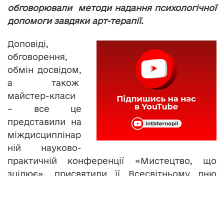
обговорювали методи надання психологічної
допомоги завдяки арт-терапії.
Доповіді,
обговорення,
обмін досвідом,
а також
майстер-класи
– все це
представили на
міждисциплінар
ній науково-
практичній конференції «Мистецтво, що
зцілює», присвятили її Всесвітньому дню
психічного здоров’я.
ГАЛИНА НЕСМАШНА, методист психологічної
служби ТКМЦ науково-освітніх інновацій та