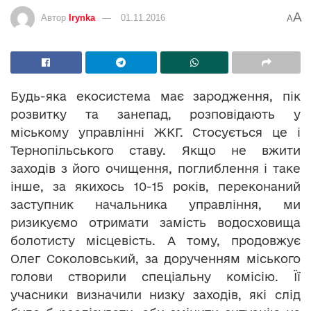
A
Автор
Irynka
01.11.2016
A
Будь-яка екосистема має зародження, пік
розвитку та занепад, розповідають у
міському управлінні ЖКГ. Стосується це і
Тернопільського ставу. Якщо не вжити
заходів з його очищення, поглиблення і таке
інше, за якихось 10-15 років, переконаний
заступник начальника управління, ми
ризикуємо отримати замість водосховища
болотисту місцевість. А тому, продовжує
Олег Соколовський, за дорученням міського
голови створили спеціальну комісію. Її
учасники визначили низку заходів, які слід