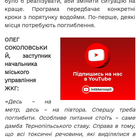
було б реалізувати, аби змінити ситуацію на
краще. Програма передбачає конкретні
кроки з порятунку водойми. По-перше, деякі
місця потребують поглиблення.
ОЛЕГ
СОКОЛОВСЬКИ
Й, заступник
начальника
міського
управління
ЖКГ:
«Десь – на
метр, десь – на півтора. Спершу треба
поглибити. Особливе питання стоїть – саме
дамба Тернопільського ставу. Справа в тому,
що всі токсичні речовини, які виділялися в