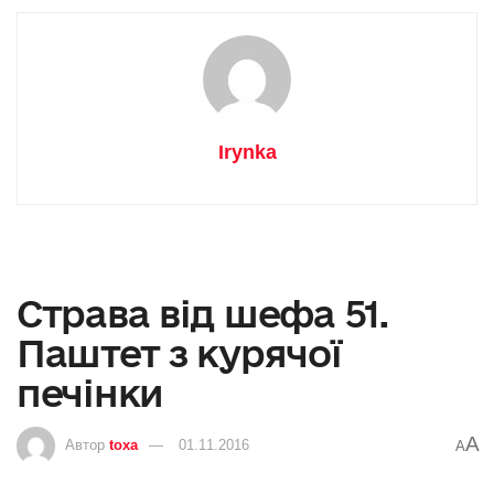
Irynka
Страва від шефа 51.
Паштет з курячої
печінки
A
Автор
toxa
01.11.2016
A