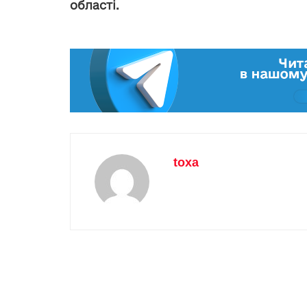
області.
toxa