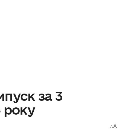
пуск за 3
 року
A
A