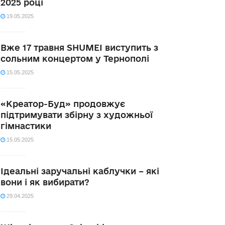
2025 році
19.05.2025
Вже 17 травня SHUMEI виступить з
сольним концертом у Тернополі
15.05.2025
«Креатор-Буд» продовжує
підтримувати збірну з художньої
гімнастики
15.05.2025
Ідеальні заручальні каблучки – які
вони і як вибирати?
29.04.2025