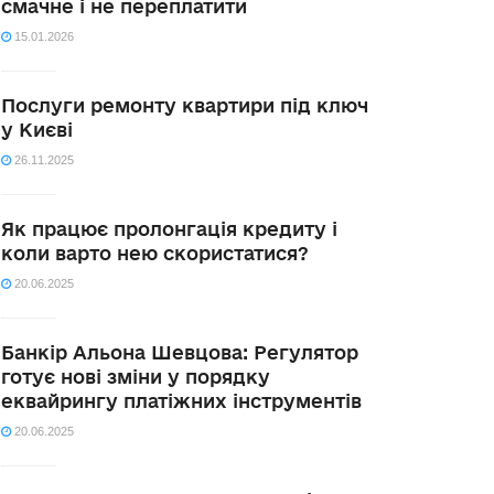
смачне і не переплатити
15.01.2026
Послуги ремонту квартири під ключ
у Києві
26.11.2025
Як працює пролонгація кредиту і
коли варто нею скористатися?
20.06.2025
Банкір Альона Шевцова: Регулятор
готує нові зміни у порядку
еквайрингу платіжних інструментів
20.06.2025