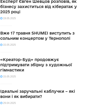
Експерт Євген Шевцов розповів, як
бізнесу захиститься від кібератак у
2025 році
19.05.2025
Вже 17 травня SHUMEI виступить з
сольним концертом у Тернополі
15.05.2025
«Креатор-Буд» продовжує
підтримувати збірну з художньої
гімнастики
15.05.2025
Ідеальні заручальні каблучки – які
вони і як вибирати?
29.04.2025