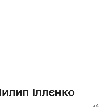
Пилип Іллєнко
A
A