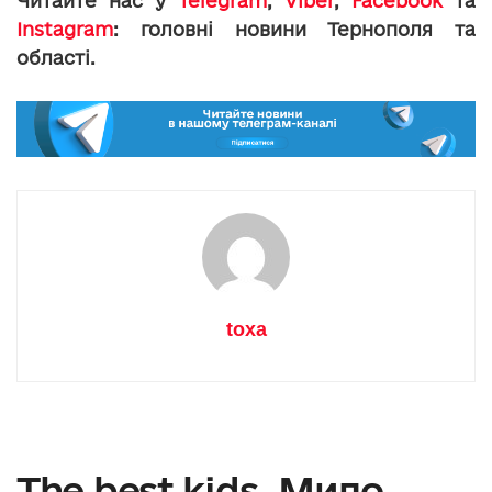
Читайте нас у
Telegram
,
Viber
,
Facebook
та
Instagram
: головні новини Тернополя та
області.
toxa
The best kids. Мило