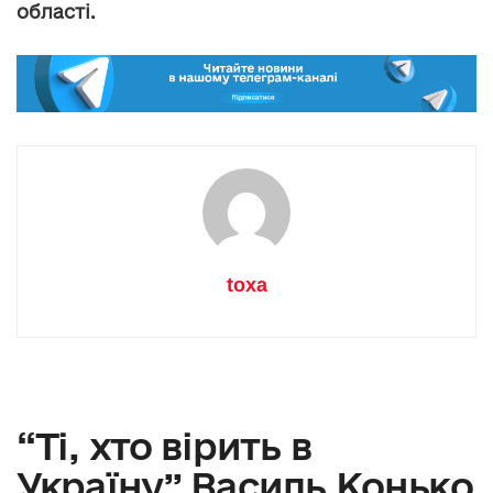
області.
toxa
“Ті, хто вірить в
Україну” Василь Конько