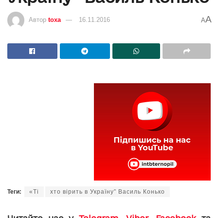
A
Автор
toxa
16.11.2016
A
Теги:
«Ті
хто вірить в Україну” Василь Конько