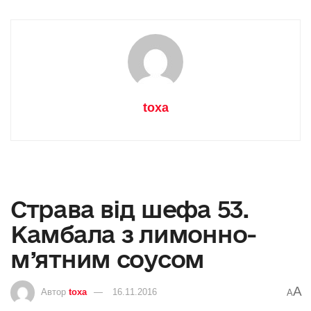
toxa
Страва від шефа 53.
Камбала з лимонно-
м’ятним соусом
A
Автор
toxa
16.11.2016
A