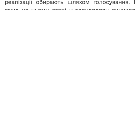
реалізації обирають шляхом голосування. І
саме на цьому етапі у тернополян виникло
чимало запитань.
ОЛЕГ
СИНОВЕЦЬ,
громадський
активіст:
«Особливо,
проектів про
їхню
комерційну
складову. Тобто, проекти не соціальні, не
туристичні, а вони тільки завуальовані під
соціально-туристичні проекти. Вже з’явилися
конкретні факти підкупу окремих проектів.
Тобто, шляхом надання знижки, чи взагалі