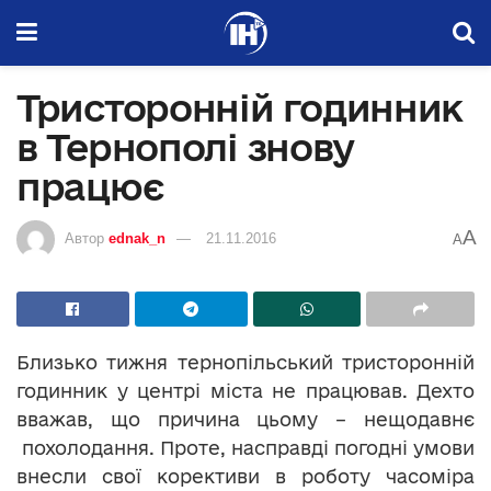
Тристоронній годинник
в Тернополі знову
працює
A
Автор
ednak_n
21.11.2016
A
Близько тижня тернопільський тристоронній
годинник у центрі міста не працював. Дехто
вважав, що причина цьому – нещодавнє
похолодання. Проте, насправді погодні умови
внесли свої корективи в роботу часоміра