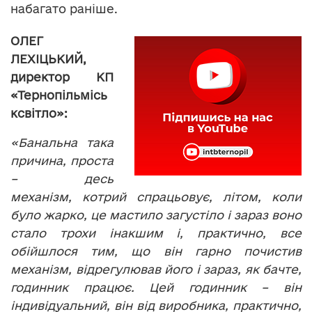
набагато раніше.
ОЛЕГ
ЛЕХІЦЬКИЙ,
директор КП
«Тернопільмісь
ксвітло»:
«Банальна така
причина, проста
– десь
механізм, котрий спрацьовує, літом, коли
було жарко, це мастило загустіло і зараз воно
стало трохи інакшим і, практично, все
обійшлося тим, що він гарно почистив
механізм, відрегулював його і зараз, як бачте,
годинник працює. Цей годинник – він
індивідуальний, він від виробника, практично,