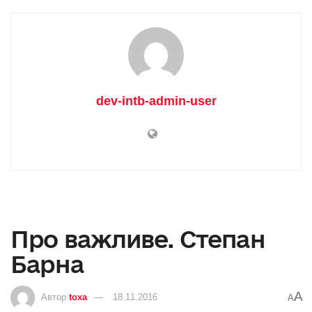
dev-intb-admin-user
Про важливе. Степан
Барна
A
Автор
toxa
18.11.2016
A