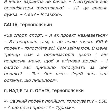
Я інших варіантів не бачив. – А агітували вас
організатори фестивалю? – Ні, це власна
думка. – А ви? – Я також».
САША, тернополянин
«За спорт, спорт. – А як проект називається?
– За спортзал там, я не знаю точно. 610-й
проект – голосуйте всі. Сам займаюся. В мене
тренер сам з організаторів цього і він
попросив мене, щоб я агітував друзів. – І
багато вас прийшло голосувати за цей
проект? – Так. Оце вже… Оцей весь зал
останнє, що лишилося».
п. НАДІЯ та п. ОЛЬГА, тернополянки
«- За який проект прийшли голосувати? – 536.
– А що це за проект? – Туризм».