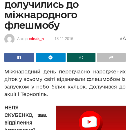
долучились до
міжнародного
флешмобу
A
Автор
ednak_n
18.11.2016
A
Міжнародний день передчасно народжених
діток у всьому світі відзначали флешмобом із
запуском у небо білих кульок. Долучився до
акції і Тернопіль.
НЕЛЯ
СКУБЕНКО, зав.
відділення