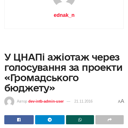
ednak_n
У ЦНАПі ажіотаж через
голосування за проекти
«Громадського
бюджету»
A
Автор
dev-intb-admin-user
21.11.2016
A