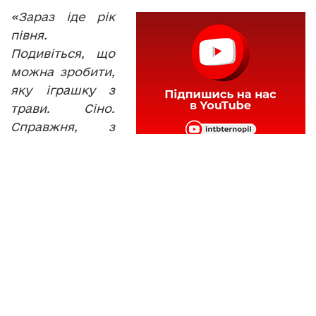
«Зараз іде рік
півня.
Подивіться, що
можна зробити,
яку іграшку з
трави. Сіно.
Справжня, з
лапами. Це –
клей ПВА і сіно.
І получається отаке чудо».
Нитки, папір, дерево чи солома – при
виготовленні народної іграшки пригодитися
може чи не все. А забавки, які ви зараз
бачите на екрані, зроблені руками дітей
різного віку. Аби продемонструвати таланти
юного покоління широкому загалу, Алла