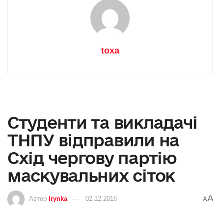
toxa
Студенти та викладачі
ТНПУ відправили на
Схід чергову партію
маскувальних сіток
A
Автор
Irynka
02.12.2016
A