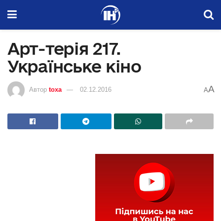
Арт-терія 217.
Українське кіно
A
Автор
toxa
02.12.2016
A