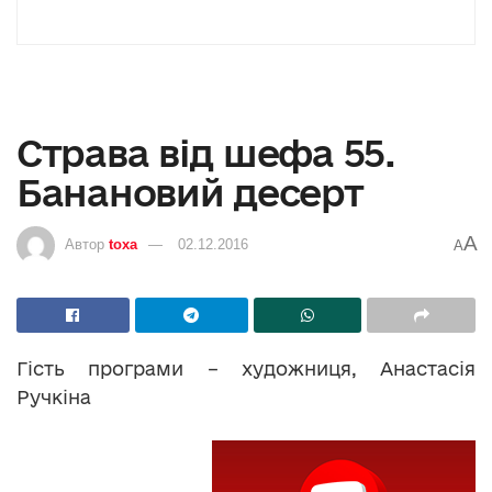
Страва від шефа 55.
Банановий десерт
A
Автор
toxa
02.12.2016
A
Гість програми – художниця, Анастасія
Ручкіна