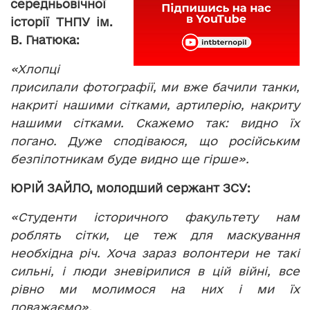
середньовічної
історії ТНПУ ім.
В. Гнатюка:
«Хлопці
присилали фотографії, ми вже бачили танки,
накриті нашими сітками, артилерію, накриту
нашими сітками. Скажемо так: видно їх
погано. Дуже сподіваюся, що російським
безпілотникам буде видно ще гірше».
ЮРІЙ ЗАЙЛО, молодший сержант ЗСУ:
«Студенти історичного факультету нам
роблять сітки, це теж для маскування
необхідна річ. Хоча зараз волонтери не такі
сильні, і люди зневірилися в цій війні, все
рівно ми молимося на них і ми їх
поважаємо».