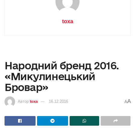
toxa
Народний бренд 2016.
«Микулинецький
Бровар»
A
Автор
toxa
16.12.2016
A