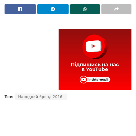
Теги:
Народний бренд 2016.
Читайте нас у
Telegram
,
Viber
,
Facebook
та
Instagram
: головні новини Тернополя та
області.