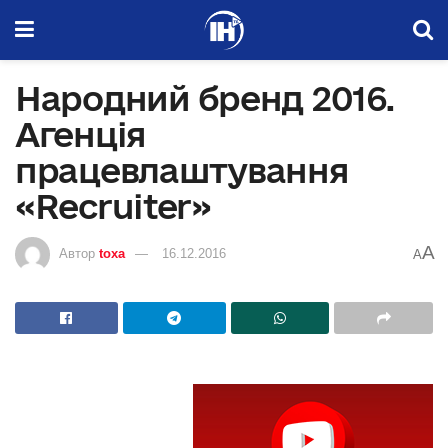
Народний бренд 2016.
Агенція
працевлаштування
«Recruiter»
A
Автор
toxa
16.12.2016
A