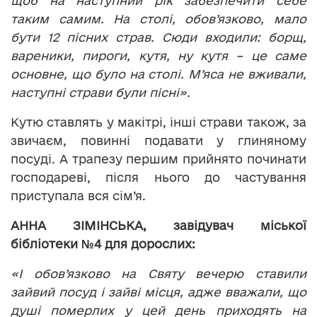
щоб на наступний рік забезпечити себе
таким самим. На столі, обов’язково, мало
бути 12 пісних страв. Сюди входили: борщ,
вареники, пироги, кутя, ну кутя – це саме
основне, що було на столі. М’
яса не вживали,
наступні страви були пісні».
Кутю ставлять у макітрі, інші страви також, за
звичаєм, повинні подавати у глиняному
посуді. А трапезу першим прийнято починати
господареві, після нього до частування
приступала вся сім’я.
АННА ЗІМІНСЬКА, завідувач міської
бібліотеки №4 для дорослих:
«І обов’язково на Святу вечерю ставили
зайвий посуд і зайві місця, адже вважали, що
душі померлих у цей день приходять на