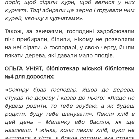
поріг, щоб сідали кури, щоб велися у них
курчата. Тоді збирали це зерно і годували ним
курей, квочку з курчатами».
Також, за звичаями, господині задобрювали
піч: прибирали, білили, нікому не дозволяли
на неї сідати. А господарі, у свою чергу, йшли
лякати дерева, які давали мало плодів.
ОЛЬГА УНІЯТ, бібліотекар міської бібліотеки
№4 для дорослих:
«Сокиру брав господар, йшов до дерева,
стукав по дереву і казав до нього: «Якщо не
будеш родити, то тебе зрубаю, а як будеш
родити, буду тебе шанувати». Пекли хліб в
цей день – Маланку або Василя, як ще
називали. І жінка, коли пекла хліб, руки не
витирала з тіста, а брала солому, яка стояла