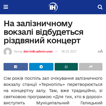
На залізничному
вокзалі відбудеться
різдвяний концерт
A
Автор
dev-intb-admin-user
06.01.2017
A
Сім років поспіль зал очікування залізничного
вокзалу станції «Тернопіль» перетворюється
на концертну залу. Там, вже традиційно, зі
святковою програмою «Для тих, хто в дорозі»
виступить Муніципальний Галицький