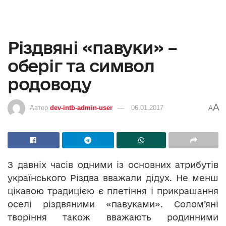
Різдвяні «павуки» –
оберіг та символ
родоводу
A
Автор
dev-intb-admin-user
06.01.2017
A
З давніх часів одними із основних атрибутів
українського Різдва вважали дідух. Не менш
цікавою традицією є плетіння і прикрашання
оселі різдвяними «павуками». Солом’яні
творіння також вважають родинними