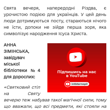
Свята вечеря, напередодні Різдва, є
урочистою подією для українців. У цей день
люди дотримуються посту, стараються нічого
не їсти, допоки не зійде перша зоря, яка
символізує народження Ісуса Христа.
АННА
ЗІМІНСЬКА,
завідувач
міської
бібліотеки №4
для дорослих:
«Святковий стіл
на Святу
вечерю теж набував такої магічної сили, тому
що вважали, що всі предмети, які стояли на