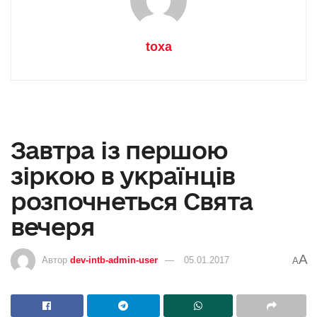
toxa
Завтра із першою
зіркою в українців
розпочнеться Свята
вечеря
A
Автор
dev-intb-admin-user
05.01.2017
A