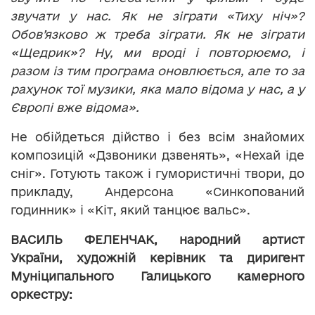
звучати у нас. Як не зіграти «Тиху ніч»?
Обов’язково ж треба зіграти. Як не зіграти
«Щедрик»? Ну, ми вроді і повторюємо, і
разом із тим програма оновлюється, але то за
рахунок тої музики, яка мало відома у нас, а у
Європі вже відома».
Не обійдеться дійство і без всім знайомих
композицій «Дзвоники дзвенять», «Нехай іде
сніг». Готують також і гумористичні твори, до
прикладу, Андерсона «Синкопований
годинник» і «Кіт, який танцює вальс».
ВАСИЛЬ ФЕЛЕНЧАК, народний артист
України, художній керівник та диригент
Муніципального Галицького камерного
оркестру: