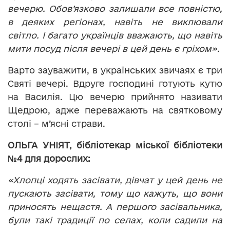
вечерю. Обов’язково залишали все повністю,
в деяких регіонах, навіть не виклювали
світло. І багато українців вважають, що навіть
мити посуд після вечері в цей день є гріхом».
Варто зауважити, в українських звичаях є три
Святі вечері. Вдруге господині готують кутю
на Василія. Цю вечерю прийнято називати
Щедрою, адже переважають на святковому
столі – м’ясні страви.
ОЛЬГА УНІЯТ, бібліотекар міської бібліотеки
№4 для дорослих:
«Хлопці ходять засівати, дівчат у цей день не
пускають засівати, тому що кажуть, що вони
приносять нещастя. А першого засівальника,
були такі традиції по селах, коли садили на