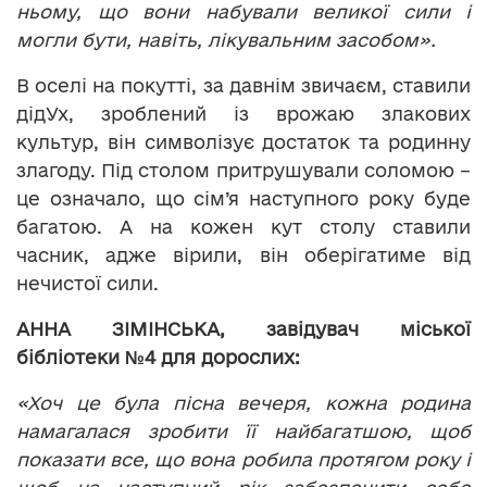
ньому, що вони набували великої сили і
могли бути, навіть, лікувальним засобом».
В оселі на покутті, за давнім звичаєм, ставили
дідУх, зроблений із врожаю злакових
культур, він символізує достаток та родинну
злагоду. Під столом притрушували соломою –
це означало, що сім’я наступного року буде
багатою. А на кожен кут столу ставили
часник, адже вірили, він оберігатиме від
нечистої сили.
АННА ЗІМІНСЬКА, завідувач міської
бібліотеки №4 для дорослих:
«Хоч це була пісна вечеря, кожна родина
намагалася зробити її найбагатшою, щоб
показати все, що вона робила протягом року і