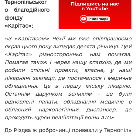
Тернопільськог
о благодійного
фонду
«Карітас»:
«З «Карітасом» Чехії ми вже співпрацюємо
якраз цього року випадає десята річниця. Цей
«Карітас» різносторонньо нам помагав.
Помагав також і через нашу єпархію, де ми
робили спільні проекти, власне, у наші
лікарняні заклади, де постачалося і медичне
обладнання. Це в першу міську лікарню.
Останнім дарунком великим – це були
відновлені палати, обладнання медичне в
обласний наркологічний диспансер, де
проходять курси реабілітації воїни АТО».
До Різдва ж доброчинці привезли у Тернопіль