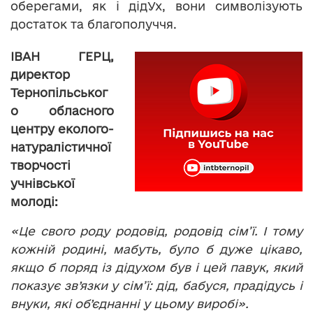
оберегами, як і дідУх, вони символізують
достаток та благополуччя.
ІВАН ГЕРЦ,
директор
Тернопільськог
о обласного
центру еколого-
натуралістичної
творчості
учнівської
молоді:
«Це свого роду родовід, родовід сім’ї. І тому
кожній родині, мабуть, було б дуже цікаво,
якщо б поряд із дідухом був і цей павук, який
показує зв’язки у сім’ї: дід, бабуся, прадідусь і
внуки, які об’єднанні у цьому виробі».