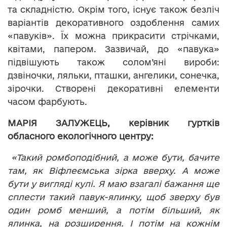
та складністю. Окрім того, існує також безліч
варіантів декоративного оздоблення самих
«павуків». Їх можна прикрасити стрічками,
квітами, папером. Зазвичай, до «павука»
підвішують також солом’яні вироби:
дзвіночки, ляльки, пташки, ангелики, сонечка,
зірочки. Створені декоративні елементи
часом фарбують.
МАРІЯ ЗАЛУЖЕЦЬ, керівник гуртків
обласного екологічного центру:
«Такий ромбоподібний, а може бути, бачите
там, як Віфлеємська зірка вверху. А може
бути у вигляді кулі. Я маю взагалі бажання ще
сплести такий павук-ялинку, щоб зверху був
один ромб менший, а потім більший, як
ялинка, на розширення. І потім на кожнім