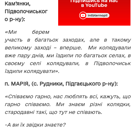
Кам’янки,
Підволочиськог
о р-ну):
«Ми берем
участь в багатьох заходах, але в такому
великому заході – вперше. Ми колядували
вже пару днів, ми їздили по багатьох селах, в
своєму селі колядували, в Підволочиськ
їздили колядувати».
п. МАРІЯ, (с. Рудники, Підгаєцького р-ну):
«Співаємо гарно, нас люблять всі, кажуть, що
гарно співаємо. Ми знаєм різні колядки,
стародавні такі, що тут не співають.
-А ви їх звідки знаєте?