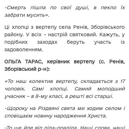
-Смерть пішла по свої душі, в пекло їх
забрати мусить».
Ці хлопці з вертепу села Ренів, Зборівського
району. У всіх – настрій святковий. Кажуть, у
подібних заходах беруть участь із
задоволенням.
ОЛЬГА ТАРАС, керівник вертепу (с. Ренів,
Зборівський р-н):
«То наш колектив вертепу, складається з 17
чоловік. Самі хлопці. Самий молодший
учасник – в 8-му класі, а решті всі старші.
-Щороку на Різдвяні свята ми ходим селом і
сповіщаєм новину народження Христа.
-То ще йде від діда-прадіда. Наші слова, наші