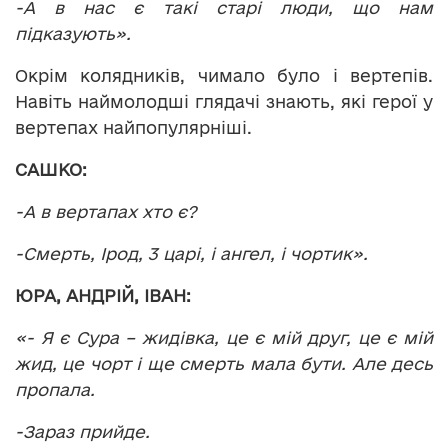
-А в нас є такі старі люди, що нам
підказують».
Окрім колядників, чимало було і вертепів.
Навіть наймолодші глядачі знають, які герої у
вертепах найпопулярніші.
САШКО:
-А в вертапах хто є?
-Смерть, Ірод, 3 царі, і ангел, і чортик».
ЮРА, АНДРІЙ, ІВАН:
«- Я є Сура – жидівка, це є мій друг, це є мій
жид, це чорт і ще смерть мала бути. Але десь
пропала.
-Зараз прийде.