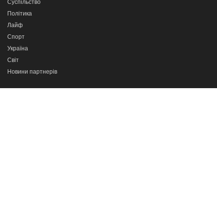
Суспільство
Політика
Лайф
Спорт
Україна
Світ
Новини партнерів
Програми
Сильні разом
Про важливе
Кажи прямо в очі
Тернопіль в деталях
Телеканал
ІНТБ
© 2022. Всі права захищені. При використанні