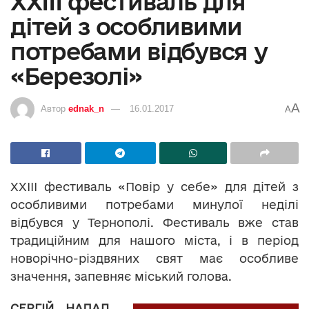
ХХІІІ фестиваль для
дітей з особливими
потребами відбувся у
«Березолі»
A
Автор
ednak_n
16.01.2017
A
ХХІІІ фестиваль «Повір у себе» для дітей з
особливими потребами минулої неділі
відбувся у Тернополі. Фестиваль вже став
традиційним для нашого міста, і в період
новорічно-різдвяних свят має особливе
значення, запевняє міський голова.
СЕРГІЙ НАДАЛ,