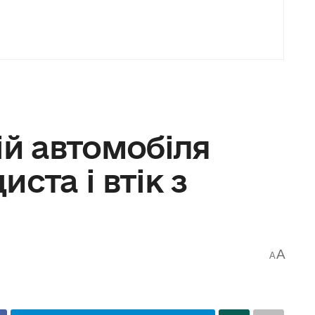
ій автомобіля
ста і втік з
A
A