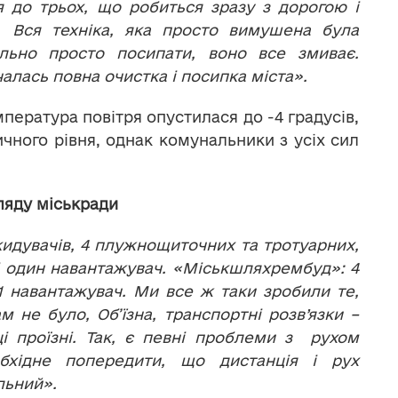
 до трьох, що робиться зразу з дорогою і
. Вся техніка, яка просто вимушена була
льно просто посипати, воно все змиває.
алась повна очистка і посипка міста».
емпература повітря опустилася до -4 градусів,
ичного рівня, однак комунальники з усіх сил
ляду міськради
идувачів, 4 плужнощиточних та тротуарних,
і один навантажувач. «Міськшляхрембуд»: 4
1 навантажувач. Ми все ж таки зробили те,
 не було, Об’їзна, транспортні розв’язки –
і проїзні. Так, є певні проблеми з рухом
бхідне попередити, що дистанція і рух
льний».