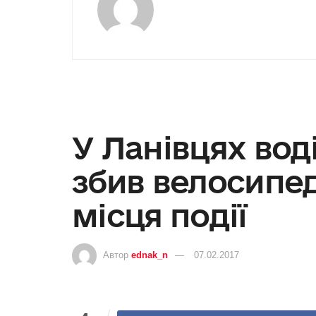
У Ланівцях вод
збив велосипеди
місця події
Автор
ednak_n
07.02.2017