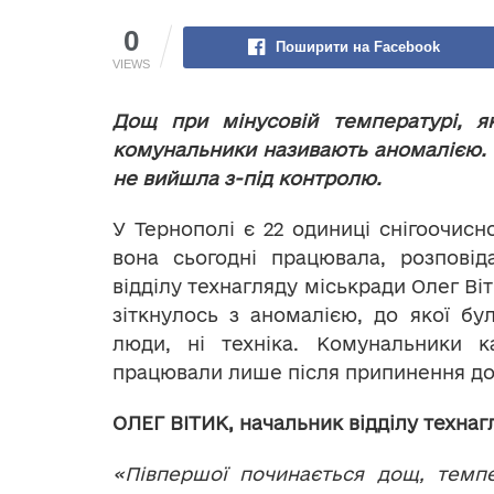
0
Поширити на Facebook
VIEWS
Дощ при мінусовій температурі, як
комунальники називають аномалією. К
не вийшла з-під контролю.
У Тернополі є 22 одиниці снігоочисно
вона сьогодні працювала, розпові
відділу технагляду міськради Олег Віт
зіткнулось з аномалією, до якої бул
люди, ні техніка. Комунальники к
працювали лише після припинення д
ОЛЕГ ВІТИК, начальник відділу технаг
«Півпершої починається дощ, темпер