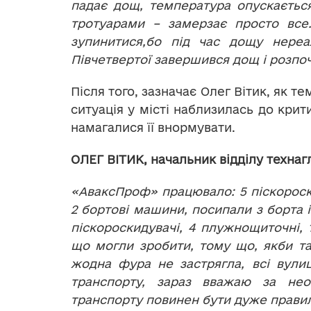
падає дощ, температура опускається
тротуарами – замерзає просто все
зупинитися,бо під час дощу нереа
Півчетвертої завершився дощ і розпоч
Після того, зазначає Олег Вітик, як т
ситуація у місті наблизилась до крит
намагалися її внормувати.
ОЛЕГ ВІТИК, начальник відділу технаг
«АваксПроф» працювало: 5 піскороск
2 бортові машини, посипали з борта 
піскороскидувачі, 4 плужнощиточні, 
що могли зробити, тому що, якби там
жодна фура не застрягла, всі вулиц
транспорту, зараз вважаю за нео
транспорту повинен бути дуже прави