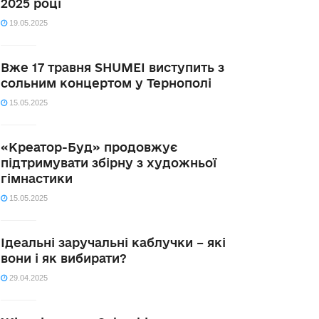
2025 році
19.05.2025
Вже 17 травня SHUMEI виступить з
сольним концертом у Тернополі
15.05.2025
«Креатор-Буд» продовжує
підтримувати збірну з художньої
гімнастики
15.05.2025
Ідеальні заручальні каблучки – які
вони і як вибирати?
29.04.2025