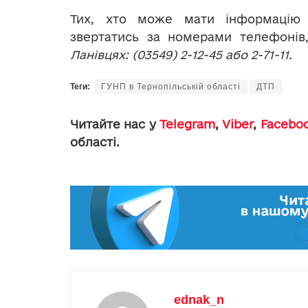
Тих, хто може мати інформацію 
звертатись за номерами телефонів
Ланівцях
:
(03549) 2-12-45 або 2-71-11
.
Теги:
ГУНП в Тернопільській області
ДТП
Читайте нас у
Telegram
,
Viber
,
Facebo
області.
ednak_n