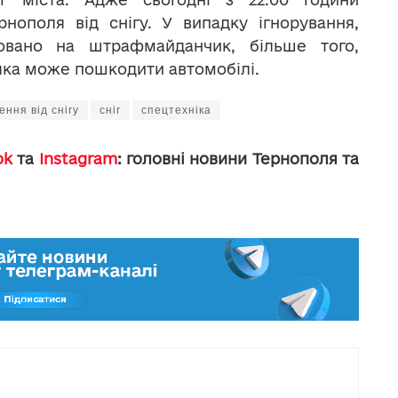
нополя від снігу. У випадку ігнорування,
овано на штрафмайданчик, більше того,
яка може пошкодити автомобілі.
ння від снігу
сніг
спецтехніка
ok
та
Instagram
: головні новини Тернополя та