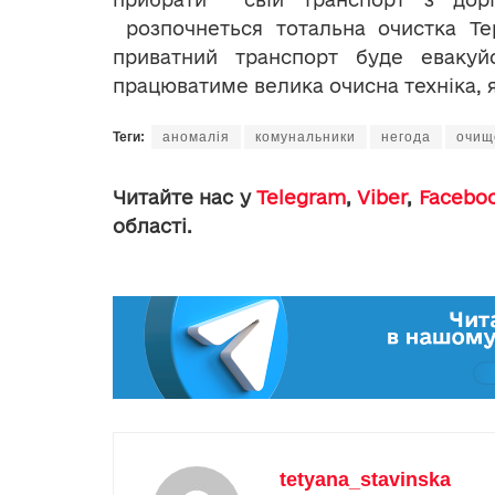
розпочнеться тотальна очистка Тер
приватний транспорт буде евакуй
працюватиме велика очисна техніка, 
Теги:
аномалія
комунальники
негода
очище
Читайте нас у
Telegram
,
Viber
,
Facebo
області.
tetyana_stavinska