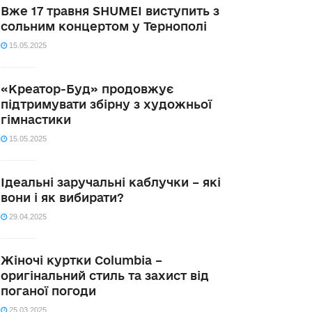
Вже 17 травня SHUMEI виступить з
сольним концертом у Тернополі
15.05.2025
«Креатор-Буд» продовжує
підтримувати збірну з художньої
гімнастики
15.05.2025
Ідеальні заручальні каблучки – які
вони і як вибирати?
29.04.2025
Жіночі куртки Columbia –
оригінальний стиль та захист від
поганої погоди
25.03.2025