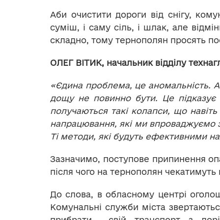
Аби очистити дороги від снігу, ком
суміш, і саму сіль, і шлак, але відм
складно, тому тернополян просять по
ОЛЕГ ВІТИК, начальник відділу технаг
«Єдина проблема, це аномальність. А
дощу не повинно бути. Це підказує 
получаються такі колапси, що навіть
напрацювання, які ми впроваджуємо за
Ті методи, які будуть ефективними на
Зазначимо, поступове припинення опа
після чого на тернополян чекатимуть
До слова, в обласному центрі оголо
Комунальні служби міста звертають
прибрати свій транспорт з дорі