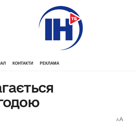
НАЛ
КОНТАКТИ
РЕКЛАМА
агається
егодою
A
A