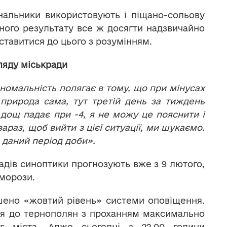
унальники використовують і піщано-сольову
інного результату все ж досягти надзвичайно
ставитися до цього з розумінням.
ляду міськради
номальність полягає в тому, що при мінусах
природа сама, тут третій день за тиждень
 дощ падає при -4, я не можу це пояснити і
раз, щоб вийти з цієї ситуації, ми шукаємо.
 даний період доби».
дів синоптики прогнозують вже з 9 лютого,
 морози.
шено «жовтий рівень» системи оповіщення.
ся до тернополян з проханням максимально
г міста. Адже сьогодні з 22.00 години