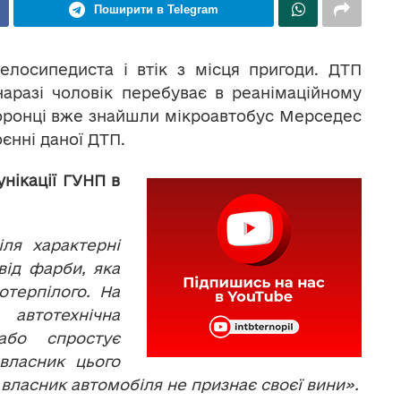
Поширити в Telegram
елосипедиста і втік з місця пригоди. ДТП
наразі чоловік перебуває в реанімаційному
хоронці вже знайшли мікроавтобус Мерседес
єнні даної ДТП.
нікації ГУНП в
ля характерні
від фарби, яка
отерпілого. На
автотехнічна
або спростує
власник цього
 власник автомобіля не признає своєї вини».