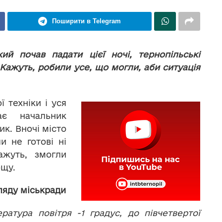
Поширити в Telegram
ий почав падати цієї ночі, тернопільські
ажуть, робили усе, що могли, аби ситуація
ї техніки і уся
дає начальник
ик. Вночі місто
и не готові ні
ажуть, змогли
ощу.
ляду міськради
атура повітря -1 градус, до півчетвертої