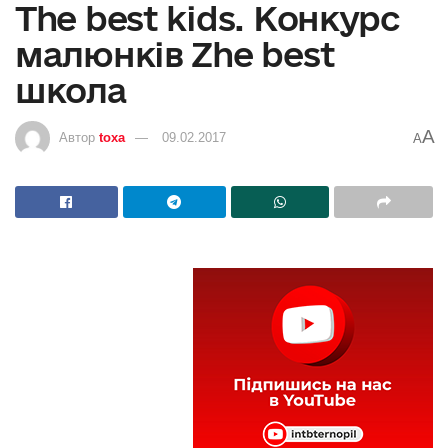
The best kids. Конкурс
малюнків Zhe best
школа
A
Автор
toxa
09.02.2017
A