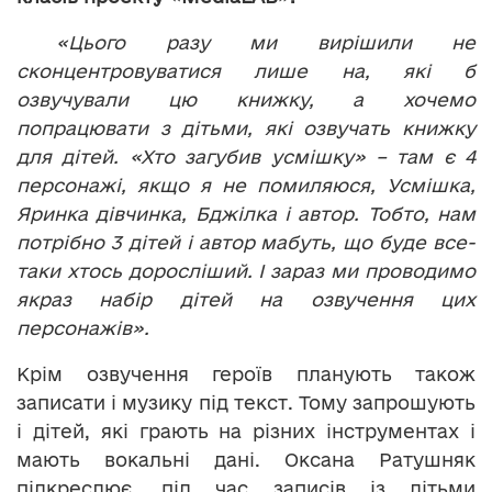
«Цього разу ми вирішили не
сконцентровуватися лише на, які б
озвучували цю книжку, а хочемо
попрацювати з дітьми, які озвучать книжку
для дітей. «Хто загубив усмішку» – там є 4
персонажі, якщо я не помиляюся, Усмішка,
Яринка дівчинка, Бджілка і автор. Тобто, нам
потрібно 3 дітей і автор мабуть, що буде все-
таки хтось доросліший. І зараз ми проводимо
якраз набір дітей на озвучення цих
персонажів».
Крім озвучення героїв планують також
записати і музику під текст. Тому запрошують
і дітей, які грають на різних інструментах і
мають вокальні дані. Оксана Ратушняк
підкреслює, під час записів із дітьми