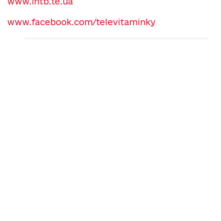
www.intb.te.ua
www.facebook.com/televitaminky
Теги:
Телевітамінки 137. Танцювальний клуб "World Dance"
Читайте нас у
Telegram
,
Viber
,
Facebook
та
Instagram
: головні новини Тернополя та
області.