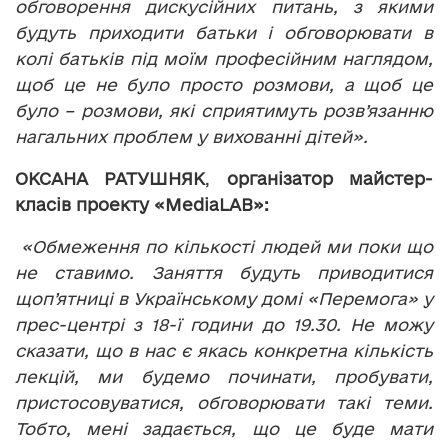
обговорення дискусійних питань, з якими
будуть приходити батьки і обговорювати в
колі батьків під моїм професійним наглядом,
щоб це не було просто розмови, а щоб це
було – розмови, які сприятимуть розв’язанню
нагальних проблем у вихованні дітей».
ОКСАНА РАТУШНЯК
,
організатор майстер-
класів проекту «MediaLAB»:
«Обмеження по кількості людей ми поки що
не ставимо. Заняття будуть приводитися
щоп’ятниці в Українському домі «Перемога» у
прес-центрі з 18-ї години до 19.30. Не можу
сказати, що в нас є якась конкретна кількість
лекцій, ми будемо починати, пробувати,
пристосовуватися, обговорювати такі теми.
Тобто, мені задається, що це буде мати