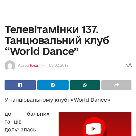
Телевітамінки 137.
Танцювальний клуб
“World Dance”
A
Автор
toxa
09.02.2017
A
У танцювальному клубі «World Dance»
до бальних
танців
долучалась