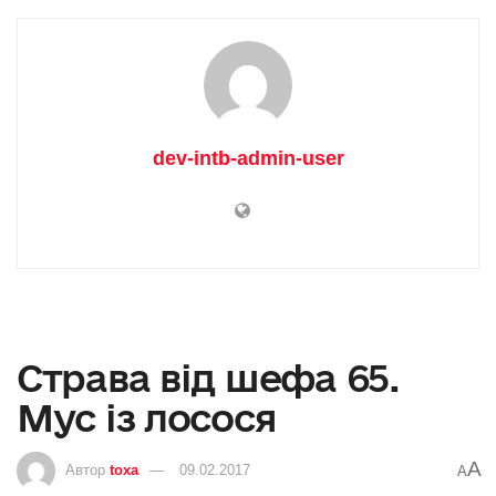
dev-intb-admin-user
Страва від шефа 65.
Мус із лосося
A
Автор
toxa
09.02.2017
A