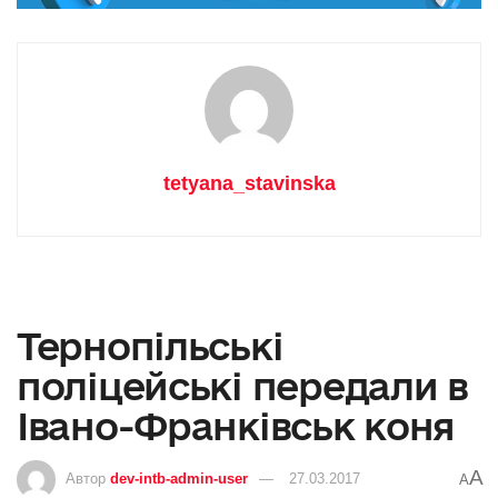
tetyana_stavinska
Тернопільські
поліцейські передали в
Івано-Франківськ коня
A
Автор
dev-intb-admin-user
27.03.2017
A