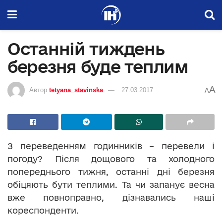
Останній тиждень
березня буде теплим
A
Автор
tetyana_stavinska
27.03.2017
A
З переведенням годинників – перевели і
погоду? Після дощового та холодного
попереднього тижня, останні дні березня
обіцяють бути теплими. Та чи запанує весна
вже повноправно, дізнавались наші
кореспонденти.