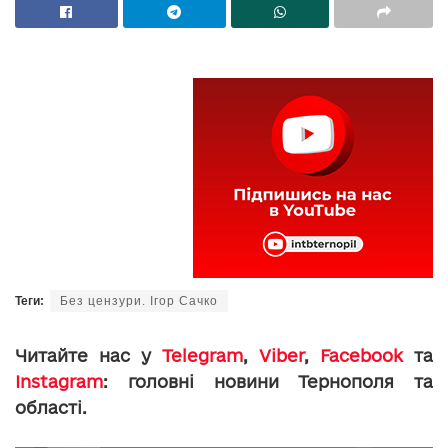
Теги:
Без цензури. Ігор Сачко
Читайте нас у
Telegram
,
Viber
,
Facebook
та
Instagram
: головні новини Тернополя та
області.