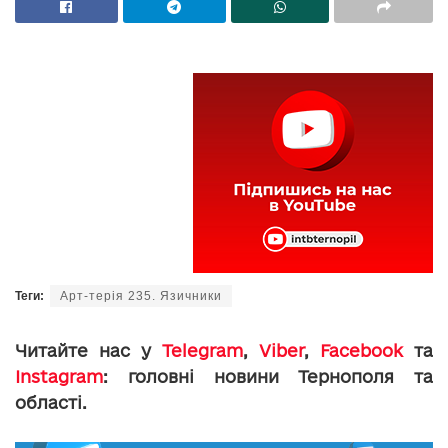
Теги:
Арт-терія 235. Язичники
Читайте нас у
Telegram
,
Viber
,
Facebook
та
Instagram
: головні новини Тернополя та
області.