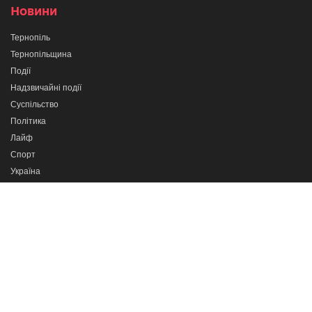
Новини
Тернопіль
Тернопільщина
Події
Надзвичайні події
Суспільство
Політика
Лайф
Спорт
Україна
Світ
Новини партнерів
Програми
Сильні разом
Про важливе
Кажи прямо в очі