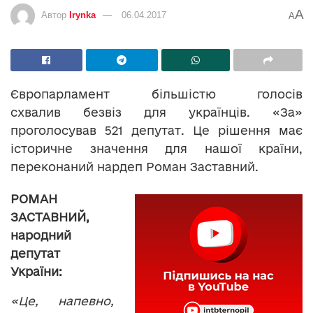
A
Автор
Irynka
06.04.2017
A
Європарламент більшістю голосів
схвалив безвіз для українців. «За»
проголосував 521 депутат. Це рішення має
історичне значення для нашої країни,
переконаний нардеп Роман Заставний.
РОМАН
ЗАСТАВНИЙ,
народний
депутат
України:
«Це, напевно,