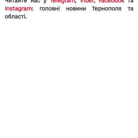
Читайте нас у
Telegram
,
Viber
,
Facebook
та
Instagram
: головні новини Тернополя та
області.
dev-intb-admin-user