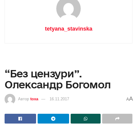
tetyana_stavinska
“Без цензури”.
Олександр Богомол
A
Автор
toxa
16.11.2017
A