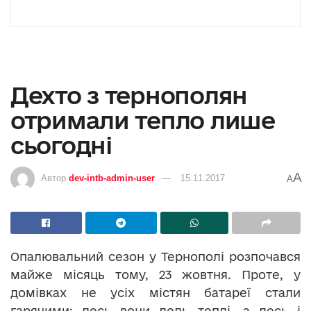
Дехто з тернополян
отримали тепло лише
сьогодні
A
Автор
dev-intb-admin-user
15.11.2017
A
Опалювальний сезон у Тернополі розпочався
майже місяць тому, 23 жовтня. Проте, у
домівках не усіх містян батареї стали
гарячими: десь вони ледь теплі, а десь і