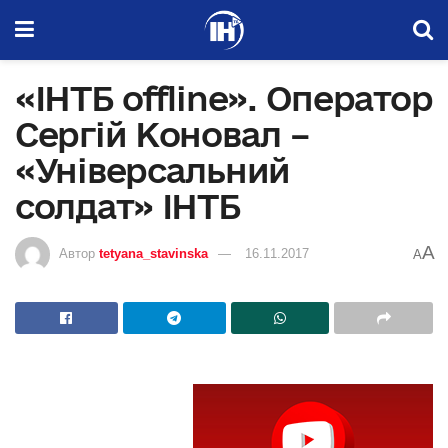
«ІНТБ offline». Оператор
Сергій Коновал –
«Універсальний
солдат» ІНТБ
A
Автор
tetyana_stavinska
16.11.2017
A