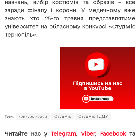
навчань, вибір костюмів та образів – все
заради фіналу і корони. У медичному вже
знають хто 25-го травня представлятиме
університет на обласному конкурсі «СтудМіс
Тернопіль».
Теги:
конкурс краси
СтудМіс
СтудМіс ТДМУ
Читайте нас у
Telegram
,
Viber
,
Facebook
та