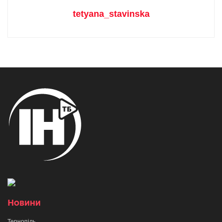
tetyana_stavinska
Новини
Тернопіль