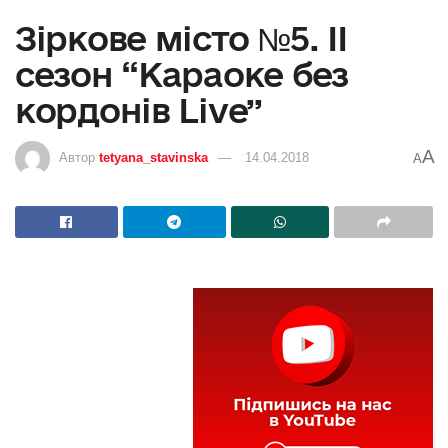
Зіркове місто №5. ІІ
сезон “Караоке без
кордонів Live”
A
Автор
tetyana_stavinska
14.04.2018
A