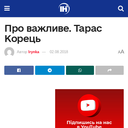
Про важливе. Тарас
Корець
A
Автор
Irynka
02.08.2018
A