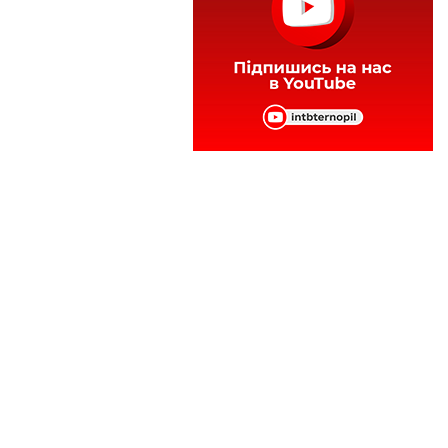
Теги:
декларації
лікарі
пацієнти
первинна медична допомога
сімейні лікарі
Читайте нас у
Telegram
,
Viber
,
Facebook
та
Instagram
: головні новини Тернополя та
області.