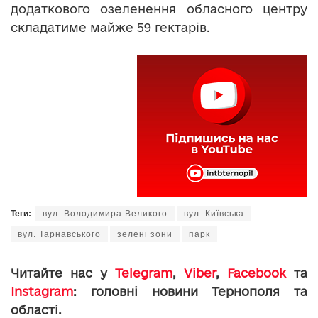
додаткового озеленення обласного центру
складатиме майже 59 гектарів.
Теги:
вул. Володимира Великого
вул. Київська
вул. Тарнавського
зелені зони
парк
Читайте нас у
Telegram
,
Viber
,
Facebook
та
Instagram
: головні новини Тернополя та
області.