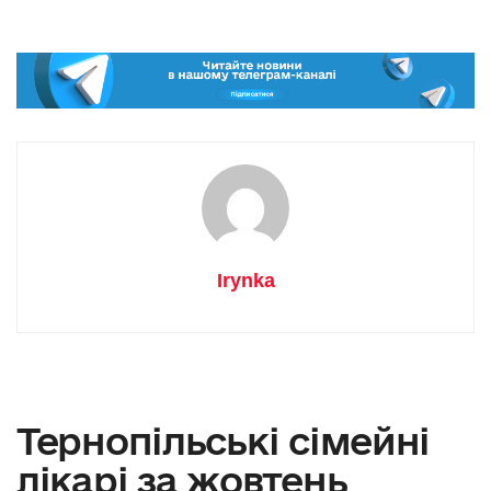
Irynka
Тернопільські сімейні
лікарі за жовтень