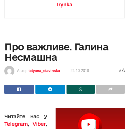
Irynka
Про важливе. Галина
Несмашна
A
Автор
tetyana_stavinska
24.10.2018
A
Читайте нас у
Telegram
,
Viber
,