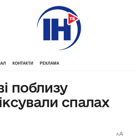
НАЛ
КОНТАКТИ
РЕКЛАМА
і поблизу
іксували спалах
A
A