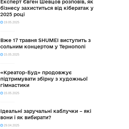
Експерт Євген Шевцов розповів, як
бізнесу захиститься від кібератак у
2025 році
19.05.2025
Вже 17 травня SHUMEI виступить з
сольним концертом у Тернополі
15.05.2025
«Креатор-Буд» продовжує
підтримувати збірну з художньої
гімнастики
15.05.2025
Ідеальні заручальні каблучки – які
вони і як вибирати?
29.04.2025