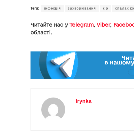
Теги:
інфекція
захворювання
кір
спалах к
Читайте нас у
Telegram
,
Viber
,
Facebo
області.
Irynka