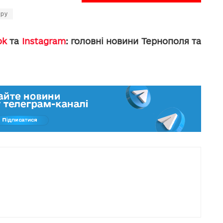
ору
ok
та
Instagram
: головні новини Тернополя та