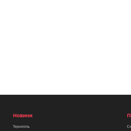
Новини
П
Тернопіль
Си