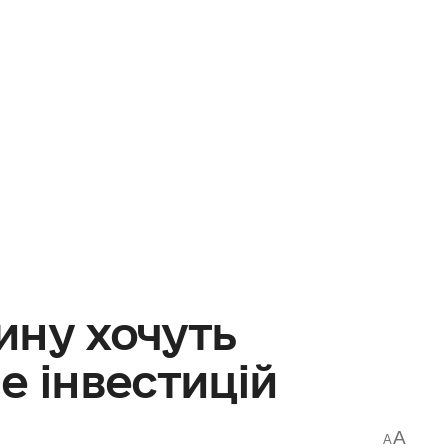
ину хочуть
е інвестицій
A
A