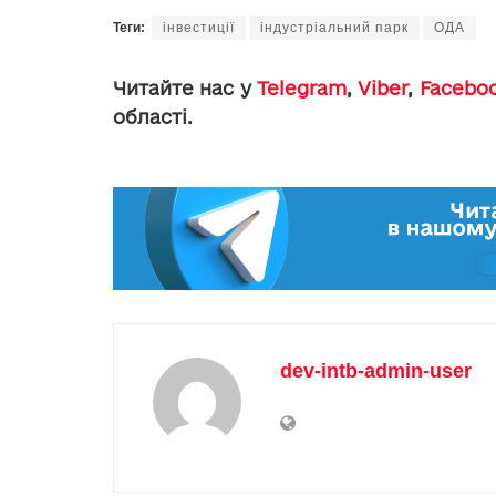
Теги:
інвестиції
індустріальний парк
ОДА
Читайте нас у
Telegram
,
Viber
,
Facebo
області.
dev-intb-admin-user