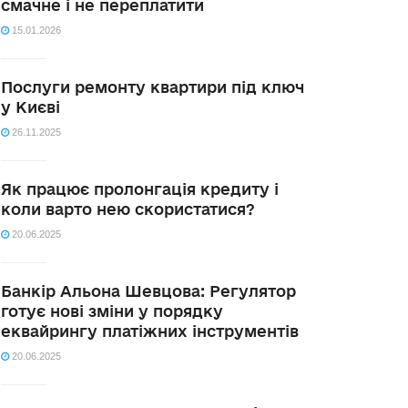
смачне і не переплатити
15.01.2026
Послуги ремонту квартири під ключ
у Києві
26.11.2025
Як працює пролонгація кредиту і
коли варто нею скористатися?
20.06.2025
Банкір Альона Шевцова: Регулятор
готує нові зміни у порядку
еквайрингу платіжних інструментів
20.06.2025