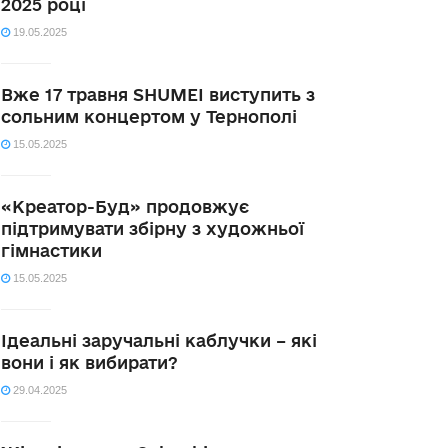
2025 році
19.05.2025
Вже 17 травня SHUMEI виступить з
сольним концертом у Тернополі
15.05.2025
«Креатор-Буд» продовжує
підтримувати збірну з художньої
гімнастики
15.05.2025
Ідеальні заручальні каблучки – які
вони і як вибирати?
29.04.2025