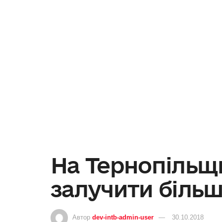
На Тернопільщ
залучити більш
Автор
dev-intb-admin-user
30.10.2018