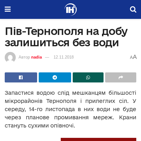
Пів-Тернополя на добу
залишиться без води
A
Автор
nadia
12.11.2018
A
Запастися водою слід мешканцям більшості
мікрорайонів Тернополя і прилеглих сіл. У
середу, 14-го листопада в них води не буде
через планове промивання мереж. Крани
стануть сухими опівночі.