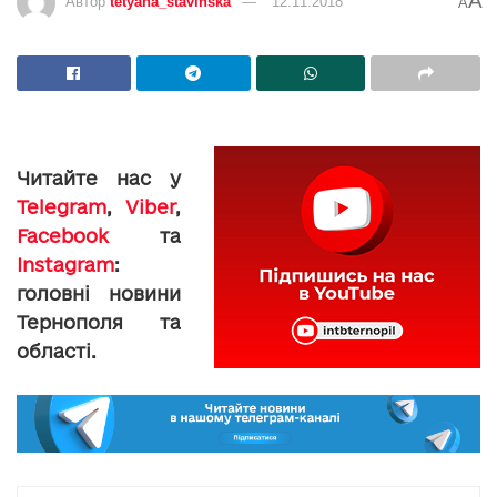
A
Автор
tetyana_stavinska
12.11.2018
A
Читайте нас у
Telegram
,
Viber
,
Facebook
та
Instagram
:
головні новини
Тернополя та
області.