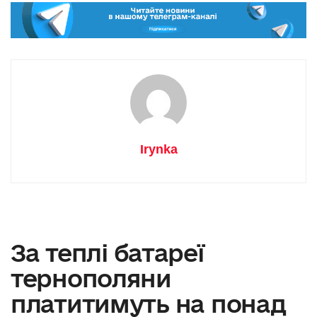
Irynka
За теплі батареї
тернополяни
платитимуть на понад