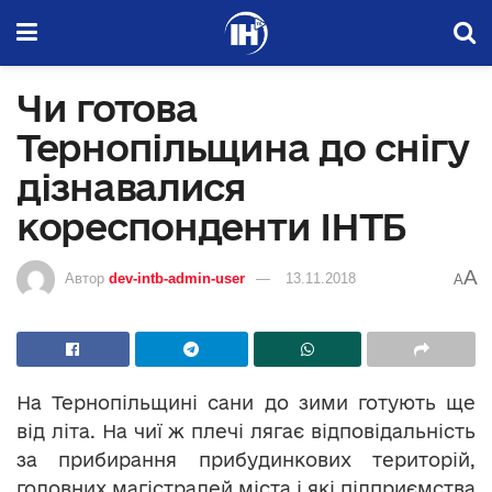
Чи готова
Тернопільщина до снігу
дізнавалися
кореспонденти ІНТБ
A
Автор
dev-intb-admin-user
13.11.2018
A
На Тернопільщині сани до зими готують ще
від літа. На чиї ж плечі лягає відповідальність
за прибирання прибудинкових територій,
головних магістралей міста і які підприємства