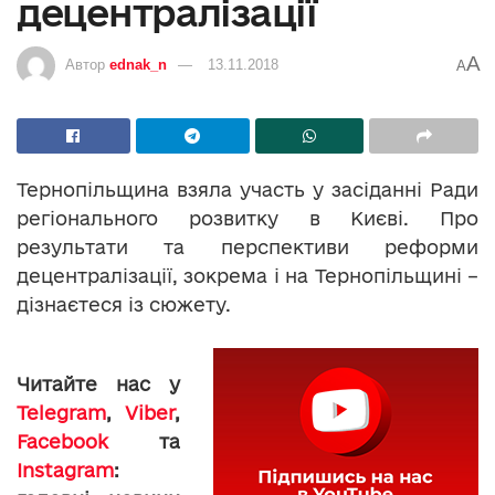
децентралізації
A
Автор
ednak_n
13.11.2018
A
Тернопільщина взяла участь у засіданні Ради
регіонального розвитку в Києві. Про
результати та перспективи реформи
децентралізації, зокрема і на Тернопільщині –
дізнаєтеся із сюжету.
Читайте нас у
Telegram
,
Viber
,
Facebook
та
Instagram
: