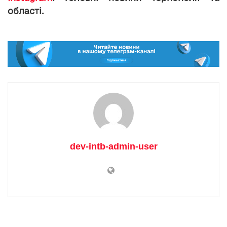
області.
dev-intb-admin-user