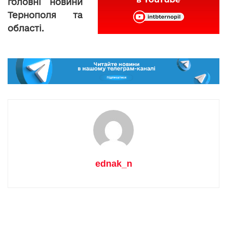
головні новини
Тернополя та
області.
ednak_n