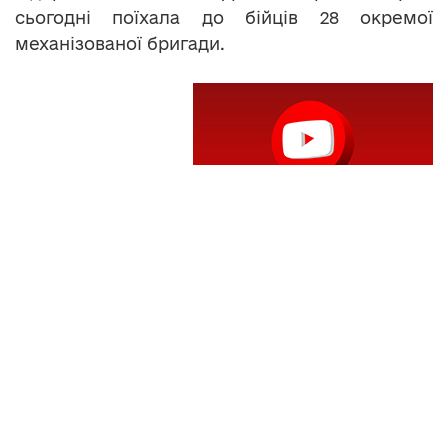
сьогодні поїхала до бійців 28 окремої
механізованої бригади.
Теги:
історичний факультет
маскувальні сітки
студенти-історики
ТНПУ
Читайте нас у
Telegram
,
Viber
,
Facebook
та
Instagram
: головні новини Тернополя та
області.