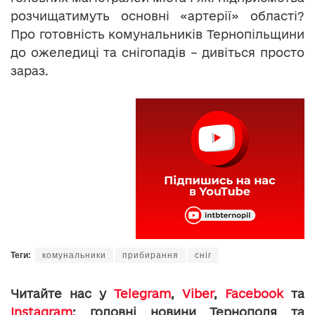
розчищатимуть основні «артерії» області?
Про готовність комунальників Тернопільщини
до ожеледиці та снігопадів – дивіться просто
зараз.
Теги:
комунальники
прибирання
сніг
Читайте нас у
Telegram
,
Viber
,
Facebook
та
Instagram
: головні новини Тернополя та