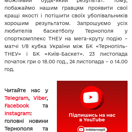
можливий будь-який результат. Тому,
побажаймо нашим гравцям проявити свої
кращі якості і потішити своїх уболівальників
хорошим результатом. Запрошуємо усіх
любителів баскетболу Тернополя у
спорткомплекс ТНЕУ на мега-круту подію –
матчі 1/8 кубка України між БК «Тернопіль-
ТНЕУ» і БК «Київ-Баскет». 23 листопада
початок гри о 18.00 год., 24 листопада – о 14.00
год.
Читайте нас у
Telegram
,
Viber
,
Facebook
та
Instagram
:
головні новини
Тернополя та