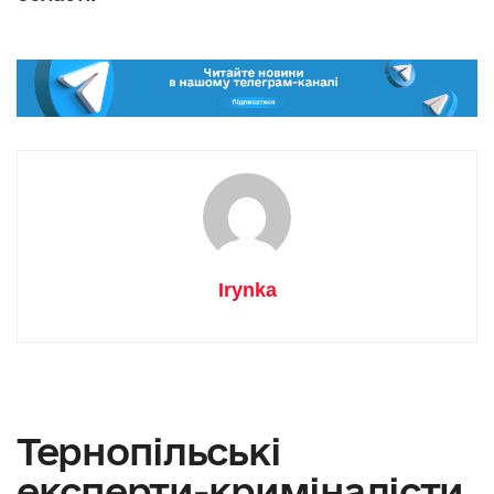
Irynka
Тернопільські
експерти-криміналісти