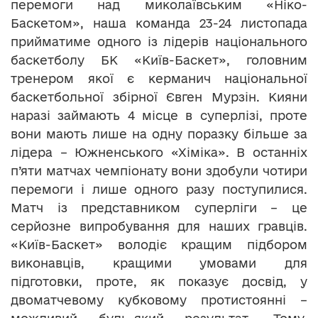
перемоги над миколаївським «Ніко-
Баскетом», наша команда 23-24 листопада
прийматиме одного із лідерів національного
баскетболу БК «Київ-Баскет», головним
тренером якої є керманич національної
баскетбольної збірної Євген Мурзін. Кияни
наразі займають 4 місце в суперлізі, проте
вони мають лише на одну поразку більше за
лідера – Южненського «Хіміка». В останніх
п’яти матчах чемпіонату вони здобули чотири
перемоги і лише одного разу поступилися.
Матч із представником суперліги – це
серйозне випробування для наших гравців.
«Київ-Баскет» володіє кращим підбором
виконавців, кращими умовами для
підготовки, проте, як показує досвід, у
двоматчевому кубковому протистоянні –