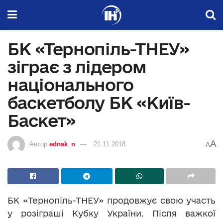
БК «Тернопіль-ТНЕУ»
зіграє з лідером
національного
баскетболу БК «Київ-
Баскет»
A
Автор
ednak_n
21.11.2018
A
БК «Тернопіль-ТНЕУ» продовжує свою участь
у розіграші Кубку України. Після важкої