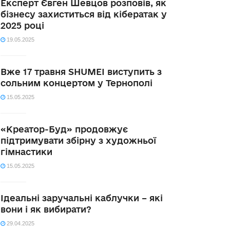
Експерт Євген Шевцов розповів, як
бізнесу захиститься від кібератак у
2025 році
19.05.2025
Вже 17 травня SHUMEI виступить з
сольним концертом у Тернополі
15.05.2025
«Креатор-Буд» продовжує
підтримувати збірну з художньої
гімнастики
15.05.2025
Ідеальні заручальні каблучки – які
вони і як вибирати?
29.04.2025