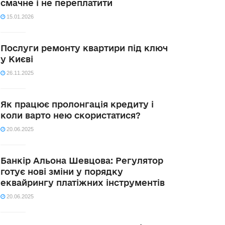
смачне і не переплатити
15.01.2026
Послуги ремонту квартири під ключ
у Києві
26.11.2025
Як працює пролонгація кредиту і
коли варто нею скористатися?
20.06.2025
Банкір Альона Шевцова: Регулятор
готує нові зміни у порядку
еквайрингу платіжних інструментів
20.06.2025