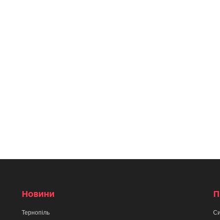
Новини
П
Тернопіль
Си