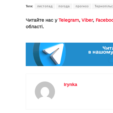
Теги:
листопад
погода
прогноз
Тернопільс
Читайте нас у
Telegram
,
Viber
,
Facebo
області.
Irynka