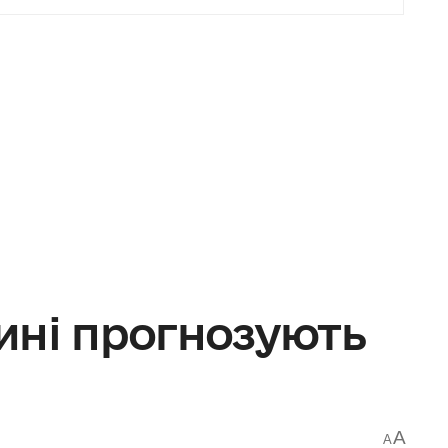
ині прогнозують
A
A