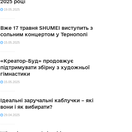
2025 році
19.05.2025
Вже 17 травня SHUMEI виступить з
сольним концертом у Тернополі
15.05.2025
«Креатор-Буд» продовжує
підтримувати збірну з художньої
гімнастики
15.05.2025
Ідеальні заручальні каблучки – які
вони і як вибирати?
29.04.2025