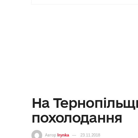
На Тернопільщ
похолодання
Автор
Irynka
23.11.2018