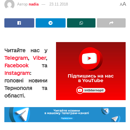
A
Автор
nadia
23.11.2018
A
Читайте нас у
Telegram
,
Viber
,
Facebook
та
Instagram
:
головні новини
Тернополя та
області.