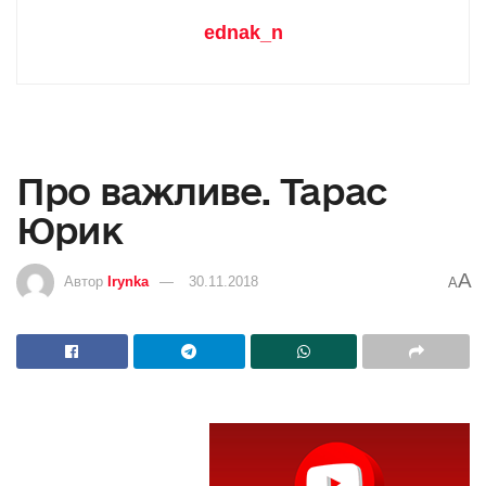
ednak_n
Про важливе. Тарас
Юрик
A
Автор
Irynka
30.11.2018
A