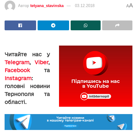
A
Автор
tetyana_stavinska
03.12.2018
A
Читайте нас у
Telegram
,
Viber
,
Facebook
та
Instagram
:
головні новини
Тернополя та
області.