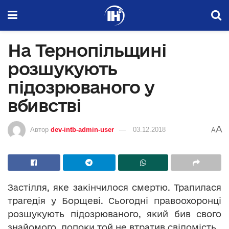
На Тернопільщині
розшукують
підозрюваного у
вбивстві
A
Автор
dev-intb-admin-user
03.12.2018
A
Застілля, яке закінчилося смертю. Трапилася
трагедія у Борщеві. Сьогодні правоохоронці
розшукують підозрюваного, який бив свого
знайомого, допоки той не втратив свідомість.