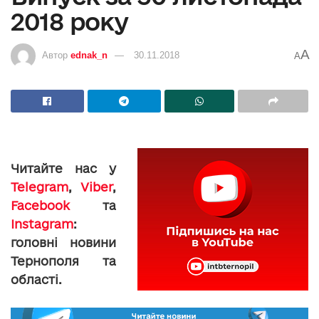
2018 року
A
Автор
ednak_n
30.11.2018
A
Читайте нас у
Telegram
,
Viber
,
Facebook
та
Instagram
:
головні новини
Тернополя та
області.