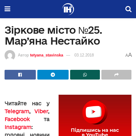
Зіркове місто №25.
Мар’яна Нестайко
A
Автор
tetyana_stavinska
03.12.2018
A
Читайте нас у
Telegram
,
Viber
,
Facebook
та
Instagram
:
головні новини