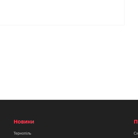
Новини
П
Тернопіль
Си