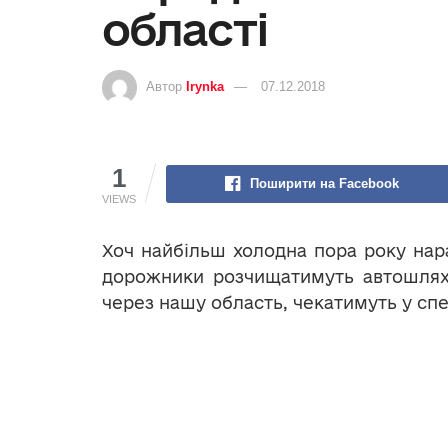
області
Автор
Irynka
07.12.2018
1
Поширити на Facebook
VIEWS
Хоч найбільш холодна пора року нара
дорожники розчищатимуть автошлях
через нашу область, чекатимуть у сп