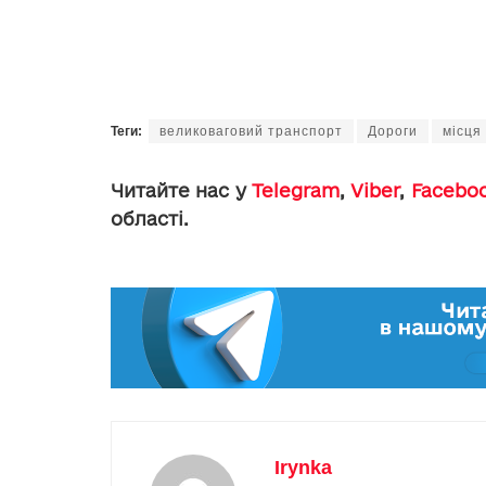
Теги:
великоваговий транспорт
Дороги
місця
Читайте нас у
Telegram
,
Viber
,
Facebo
області.
Irynka