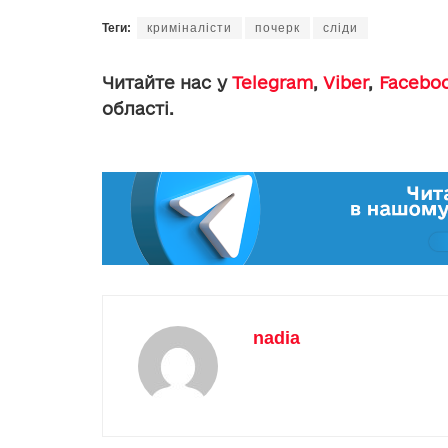
Теги:
криміналісти
почерк
сліди
Читайте нас у
Telegram
,
Viber
,
Facebo
області.
nadia