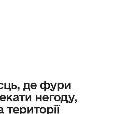
сць, де фури
екати негоду,
 території