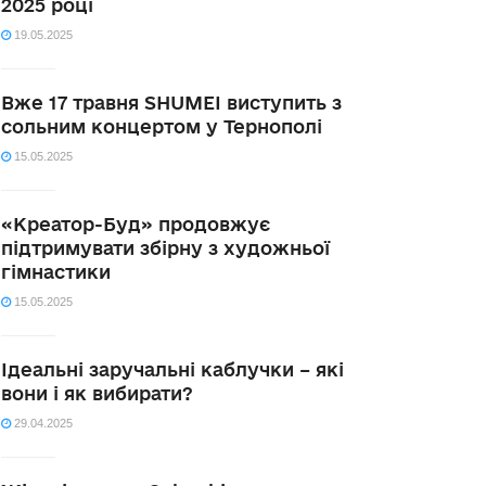
2025 році
19.05.2025
Вже 17 травня SHUMEI виступить з
сольним концертом у Тернополі
15.05.2025
«Креатор-Буд» продовжує
підтримувати збірну з художньої
гімнастики
15.05.2025
Ідеальні заручальні каблучки – які
вони і як вибирати?
29.04.2025