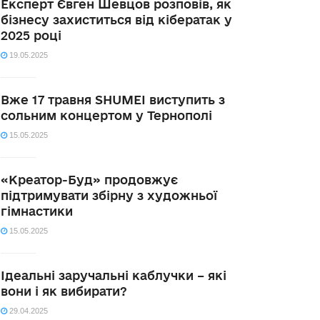
Експерт Євген Шевцов розповів, як
бізнесу захиститься від кібератак у
2025 році
19.05.2025
Вже 17 травня SHUMEI виступить з
сольним концертом у Тернополі
15.05.2025
«Креатор-Буд» продовжує
підтримувати збірну з художньої
гімнастики
15.05.2025
Ідеальні заручальні каблучки – які
вони і як вибирати?
29.04.2025