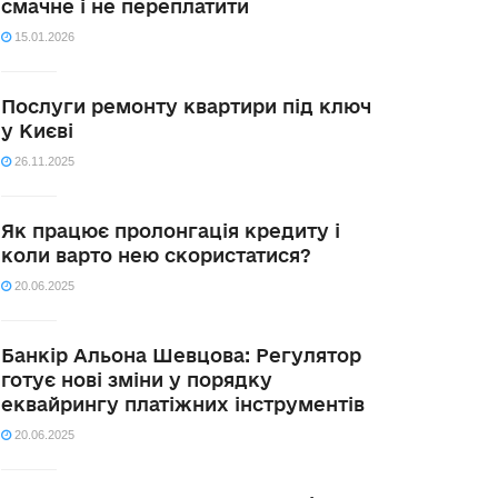
смачне і не переплатити
15.01.2026
Послуги ремонту квартири під ключ
у Києві
26.11.2025
Як працює пролонгація кредиту і
коли варто нею скористатися?
20.06.2025
Банкір Альона Шевцова: Регулятор
готує нові зміни у порядку
еквайрингу платіжних інструментів
20.06.2025