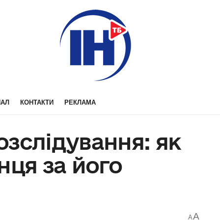
НАЛ
КОНТАКТИ
РЕКЛАМА
зслідування: як
нця за його
A
A