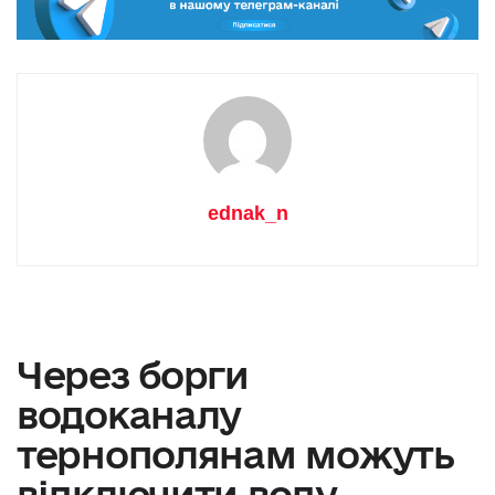
ednak_n
Через борги
водоканалу
тернополянам можуть
відключити воду