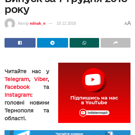
року
A
Автор
ednak_n
10.12.2018
A
Читайте нас у
Telegram
,
Viber
,
Facebook
та
Instagram
:
головні новини
Тернополя та
області.