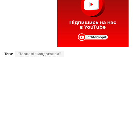
Теги:
"Тернопільводоканал"
«Тернопільміськтеплокомуненерго»
борг
вода
електрика
тепло
Тернопільобленерго
Читайте нас у
Telegram
,
Viber
,
Facebook
та
Instagram
: головні новини Тернополя та
області.