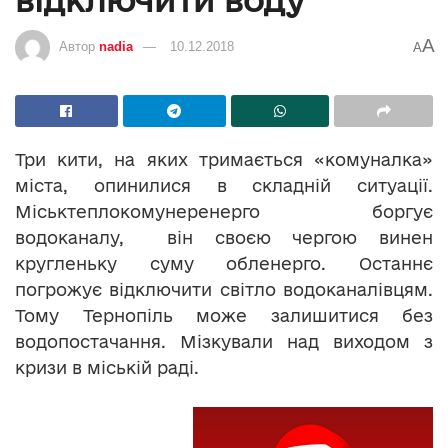
A
Автор
nadia
10.12.2018
A
Три кити, на яких тримається «комуналка»
міста, опинилися в складній ситуації.
Міськтеплокомунеренерго боргує
водоканалу, він своєю чергою винен
кругленьку суму обленерго. Останнє
погрожує відключити світло водоканалівцям.
Тому Тернопіль може залишитися без
водопостачання. Мізкували над виходом з
кризи в міській раді.