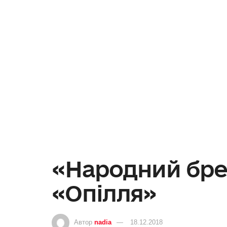
«Народний брен
«Опілля»
Автор
nadia
18.12.2018