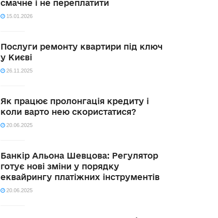
смачне і не переплатити
15.01.2026
Послуги ремонту квартири під ключ
у Києві
26.11.2025
Як працює пролонгація кредиту і
коли варто нею скористатися?
20.06.2025
Банкір Альона Шевцова: Регулятор
готує нові зміни у порядку
еквайрингу платіжних інструментів
20.06.2025