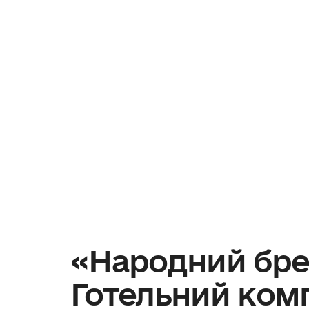
«Народний брен
Готельний ком