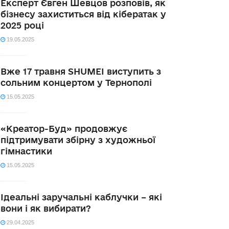
Експерт Євген Шевцов розповів, як
бізнесу захиститься від кібератак у
2025 році
19.05.2025
Вже 17 травня SHUMEI виступить з
сольним концертом у Тернополі
15.05.2025
«Креатор-Буд» продовжує
підтримувати збірну з художньої
гімнастики
15.05.2025
Ідеальні заручальні каблучки – які
вони і як вибирати?
29.04.2025