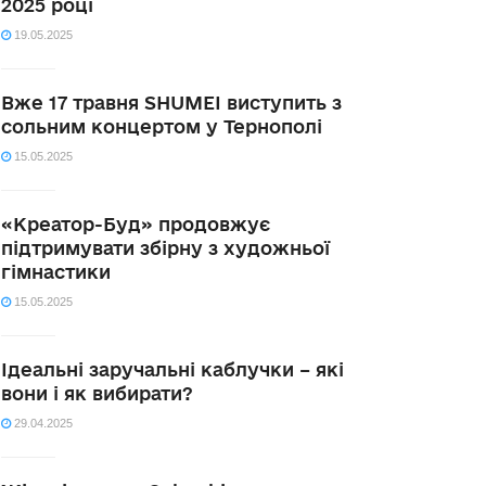
2025 році
19.05.2025
Вже 17 травня SHUMEI виступить з
сольним концертом у Тернополі
15.05.2025
«Креатор-Буд» продовжує
підтримувати збірну з художньої
гімнастики
15.05.2025
Ідеальні заручальні каблучки – які
вони і як вибирати?
29.04.2025