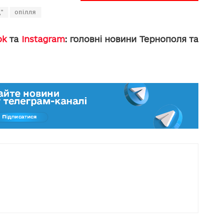
"
опілля
ok
та
Instagram
: головні новини Тернополя та