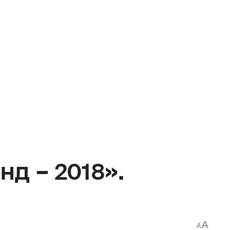
д – 2018».
A
A