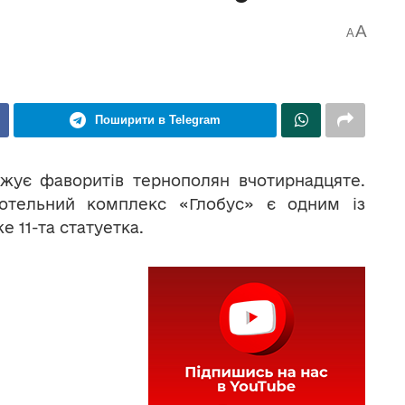
A
A
Поширити в Telegram
жує фаворитів тернополян вчотирнадцяте.
готельний комплекс «Глобус» є одним із
е 11-та статуетка.