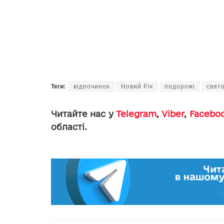
Теги:
відпочинок
Новий Рік
подорожі
свят
Читайте нас у
Telegram
,
Viber
,
Facebo
області.