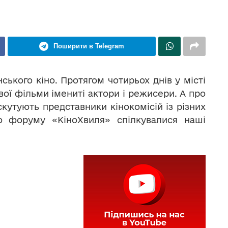
Поширити в Telegram
ського кіно. Протягом чотирьох днів у місті
вої фільми імениті актори і режисери. А про
искутують представники кінокомісій із різних
ого форуму «КіноХвиля» спілкувалися наші