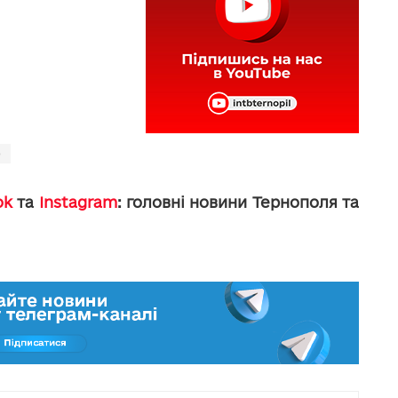
о
ok
та
Instagram
: головні новини Тернополя та