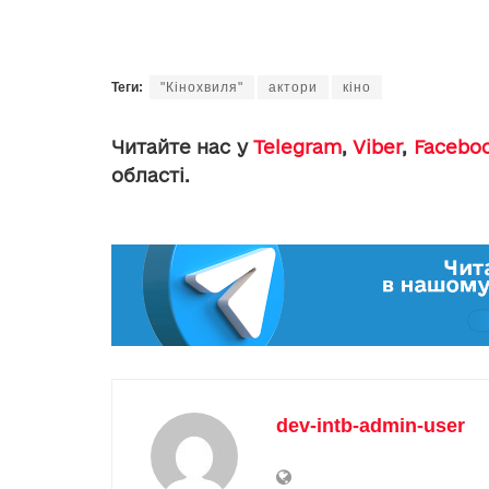
Теги:
"Кінохвиля"
актори
кіно
Читайте нас у
Telegram
,
Viber
,
Facebo
області.
dev-intb-admin-user