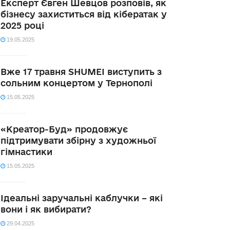
Експерт Євген Шевцов розповів, як
бізнесу захиститься від кібератак у
2025 році
19.05.2025
Вже 17 травня SHUMEI виступить з
сольним концертом у Тернополі
15.05.2025
«Креатор-Буд» продовжує
підтримувати збірну з художньої
гімнастики
15.05.2025
Ідеальні заручальні каблучки – які
вони і як вибирати?
29.04.2025