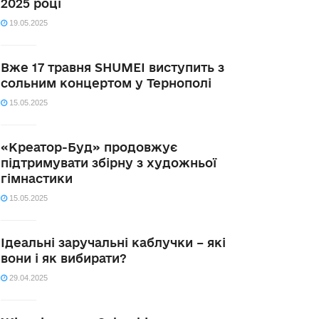
2025 році
19.05.2025
Вже 17 травня SHUMEI виступить з
сольним концертом у Тернополі
15.05.2025
«Креатор-Буд» продовжує
підтримувати збірну з художньої
гімнастики
15.05.2025
Ідеальні заручальні каблучки – які
вони і як вибирати?
29.04.2025