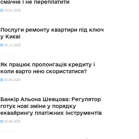
смачне і не переплатити
15.01.2026
Послуги ремонту квартири під ключ
у Києві
26.11.2025
Як працює пролонгація кредиту і
коли варто нею скористатися?
20.06.2025
Банкір Альона Шевцова: Регулятор
готує нові зміни у порядку
еквайрингу платіжних інструментів
20.06.2025