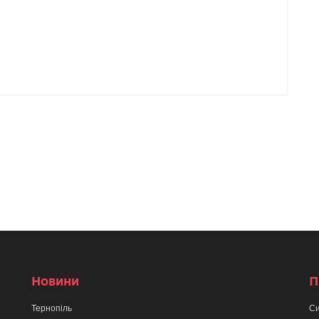
Новини
П
Тернопіль
Си