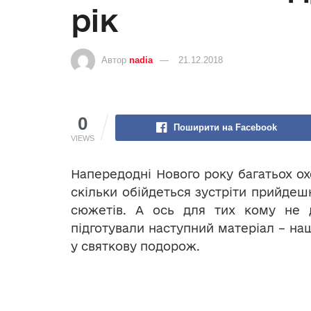
рік
Автор
nadia
21.12.2018
0
Поширити на Facebook
VIEWS
Напередодні Нового року багатьох ох
скільки обійдеться зустріти прийдеш
сюжетів. А ось для тих кому не д
підготували наступний матеріал – н
у святкову подорож.