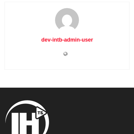
dev-intb-admin-user