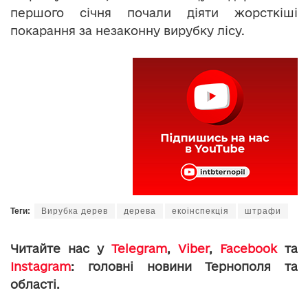
першого січня почали діяти жорсткіші
покарання за незаконну вирубку лісу.
Теги:
Вирубка дерев
дерева
екоінспекція
штрафи
Читайте нас у
Telegram
,
Viber
,
Facebook
та
Instagram
: головні новини Тернополя та
області.