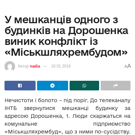
У мешканців одного з
будинків на Дорошенка
виник конфлікт із
«Міськшляхрембудом»
A
Автор
nadia
10.01.2019
A
Нечистоти і болото – під поріг. До телеканалу
ІНТБ звернулися мешканці будинку за
адресою Дорошенка, 1. Люди скаржаться на
комунальне підприємство
«Міськшляхрембуд», що з ними по-сусідству.