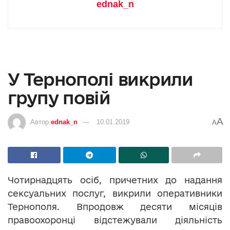
ednak_n
У Тернополі викрили
групу повій
A
Автор
ednak_n
10.01.2019
A
Чотирнадцять осіб, причетних до надання
сексуальних послуг, викрили оперативники
Тернополя. Впродовж десяти місяців
правоохоронці відстежували діяльність