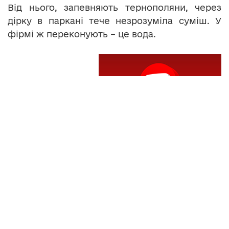
Від нього, запевняють тернополяни, через
дірку в паркані тече незрозуміла суміш. У
фірмі ж переконують – це вода.
Теги:
"Міськшляхрембуд"
1
Дорошенка
конфлікт
Читайте нас у
Telegram
,
Viber
,
Facebook
та
Instagram
: головні новини Тернополя та
області.