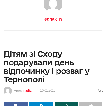
ednak_n
Дітям зі Сходу
подарували день
відпочинку і розваг у
Тернополі
A
Автор
nadia
10.01.2019
A