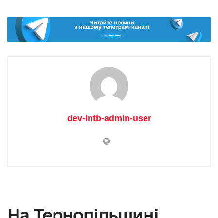
dev-intb-admin-user
На Тернопільщині