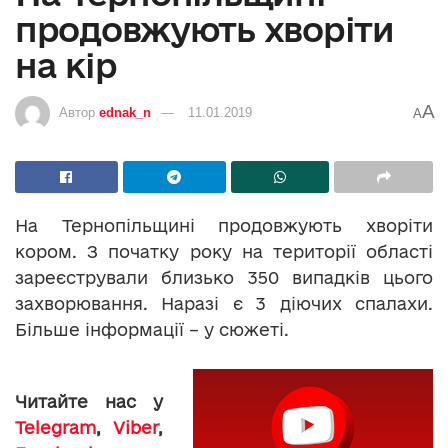
продовжують хворіти
на кір
A
Автор
ednak_n
11.01.2019
A
На Тернопільщині продовжують хворіти
кором. З початку року на території області
зареєстрували близько 350 випадків цього
захворювання. Наразі є 3 діючих спалахи.
Більше інформації – у сюжеті.
Читайте нас у
Telegram
,
Viber
,