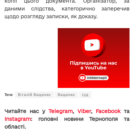
копії цього документа. Організатор, за
даними слідства, категорично заперечив
щодо розгляду записки, як доказу.
Теги:
Віталій Ващенко
Ващенко
суд
Читайте нас у
Telegram
,
Viber
,
Facebook
та
Instagram
: головні новини Тернополя та
області.