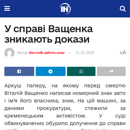
У справі Ващенка
зникають докази
A
Автор
dev-intb-admin-user
11.01.2019
A
Аркуш паперу, на якому перед смертю
Віталій Ващенко написав номерний знак авто
і ім’я його власника, зник. На цій машині, за
даними прокуратури, стежили за
кременецьким активістом. У суді
обвинувачених обурило долучення до справи