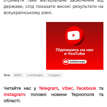
отримати таке матеріальне заохочення від
держави, слід показати високі результати на
всеукраїнському рівні.
Теги:
МОН
стипендія
студент
Читайте нас у
Telegram
,
Viber
,
Facebook
та
Instagram
: головні новини Тернополя та
області.