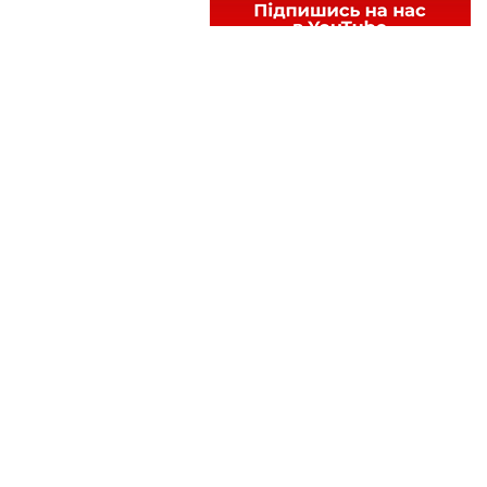
Теги:
знижки
карта терноплянина
файна карта
Читайте нас у
Telegram
,
Viber
,
Facebook
та
Instagram
: головні новини Тернополя та
області.