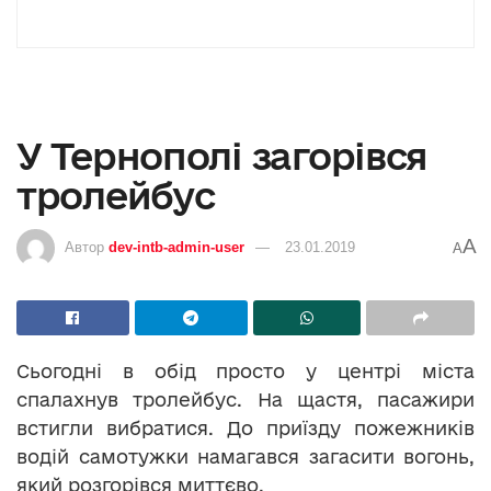
У Тернополі загорівся
тролейбус
A
Автор
dev-intb-admin-user
23.01.2019
A
Сьогодні в обід просто у центрі міста
спалахнув тролейбус. На щастя, пасажири
встигли вибратися. До приїзду пожежників
водій самотужки намагався загасити вогонь,
який розгорівся миттєво.