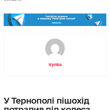
Irynka
У Тернополі пішохід
потрапив під колеса