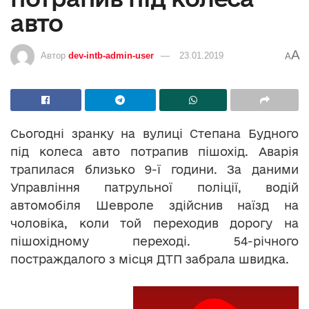
авто
A
Автор
dev-intb-admin-user
23.01.2019
A
Сьогодні зранку на вулиці Степана Будного
під колеса авто потрапив пішохід. Аварія
трапилася близько 9-ї години. За даними
Управління патрульної поліції, водій
автомобіля Шевроле здійснив наїзд на
чоловіка, коли той переходив дорогу на
пішохідному переході. 54-річного
постраждалого з місця ДТП забрала швидка.