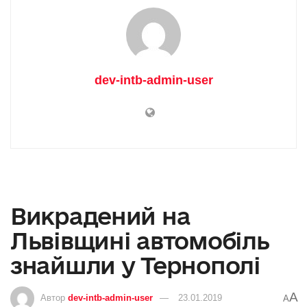
dev-intb-admin-user
Викрадений на
Львівщині автомобіль
знайшли у Тернополі
A
Автор
dev-intb-admin-user
23.01.2019
A