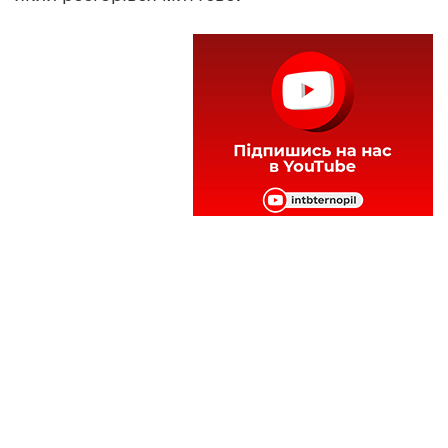
Теги:
«Тернопільелектротранс»
пожежа
тролейбус
Читайте нас у
Telegram
,
Viber
,
Facebook
та
Instagram
: головні новини Тернополя та
області.