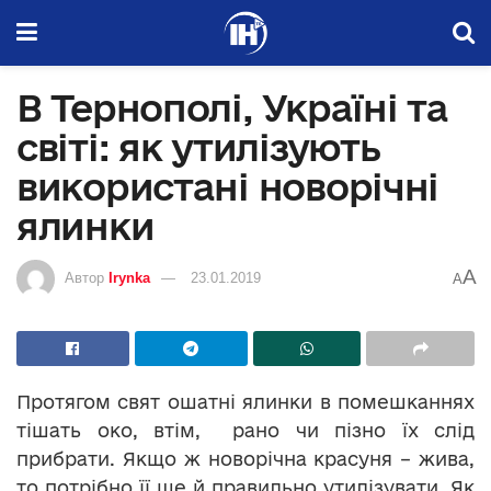
В Тернополі, Україні та
світі: як утилізують
використані новорічні
ялинки
A
Автор
Irynka
23.01.2019
A
Протягом свят ошатні ялинки в помешканнях
тішать око, втім, рано чи пізно їх слід
прибрати. Якщо ж новорічна красуня – жива,
то потрібно її ще й правильно утилізувати. Як