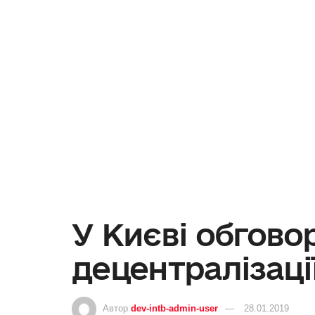
У Києві обгово
децентралізаці
Автор
dev-intb-admin-user
28.01.2019