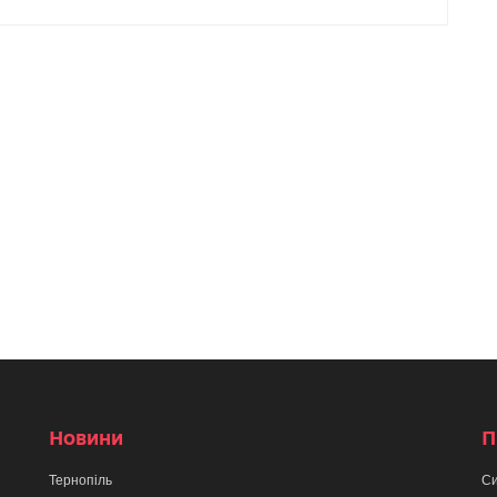
Новини
П
Тернопіль
Си