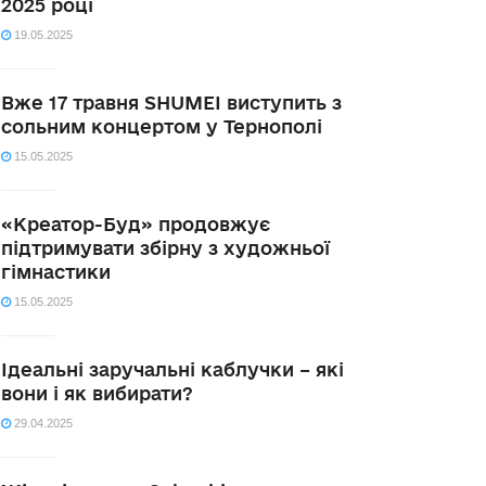
2025 році
19.05.2025
Вже 17 травня SHUMEI виступить з
сольним концертом у Тернополі
15.05.2025
«Креатор-Буд» продовжує
підтримувати збірну з художньої
гімнастики
15.05.2025
Ідеальні заручальні каблучки – які
вони і як вибирати?
29.04.2025