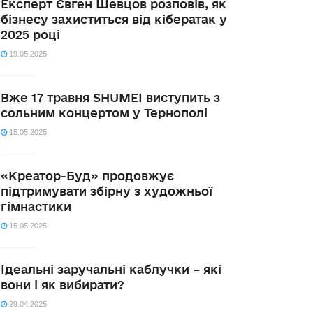
Експерт Євген Шевцов розповів, як
бізнесу захиститься від кібератак у
2025 році
19.05.2025
Вже 17 травня SHUMEI виступить з
сольним концертом у Тернополі
15.05.2025
«Креатор-Буд» продовжує
підтримувати збірну з художньої
гімнастики
15.05.2025
Ідеальні заручальні каблучки – які
вони і як вибирати?
29.04.2025