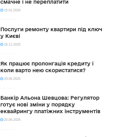
смачне і не переплатити
15.01.2026
Послуги ремонту квартири під ключ
у Києві
26.11.2025
Як працює пролонгація кредиту і
коли варто нею скористатися?
20.06.2025
Банкір Альона Шевцова: Регулятор
готує нові зміни у порядку
еквайрингу платіжних інструментів
20.06.2025