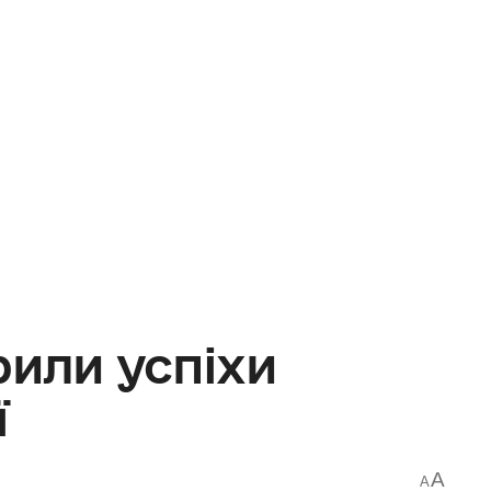
рили успіхи
ї
A
A