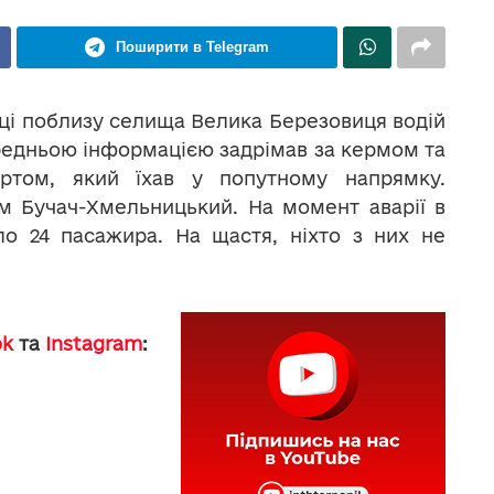
Поширити в Telegram
нці поблизу селища Велика Березовиця водій
ередньою інформацією задрімав за кермом та
ортом, який їхав у попутному напрямку.
м Бучач-Хмельницький. На момент аварії в
ло 24 пасажира. На щастя, ніхто з них не
ok
та
Instagram
: