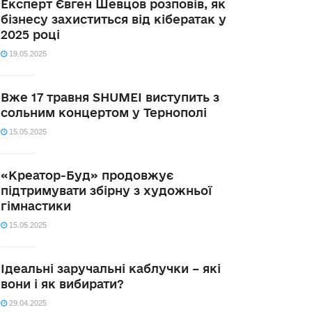
Експерт Євген Шевцов розповів, як
бізнесу захиститься від кібератак у
2025 році
19.05.2025
Вже 17 травня SHUMEI виступить з
сольним концертом у Тернополі
15.05.2025
«Креатор-Буд» продовжує
підтримувати збірну з художньої
гімнастики
15.05.2025
Ідеальні заручальні каблучки – які
вони і як вибирати?
29.04.2025