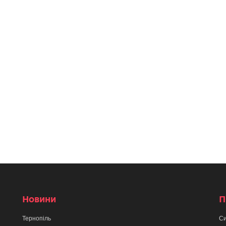
Новини
П
Тернопіль
Си