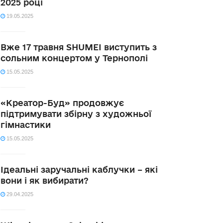
2025 році
19.05.2025
Вже 17 травня SHUMEI виступить з
сольним концертом у Тернополі
15.05.2025
«Креатор-Буд» продовжує
підтримувати збірну з художньої
гімнастики
15.05.2025
Ідеальні заручальні каблучки – які
вони і як вибирати?
29.04.2025