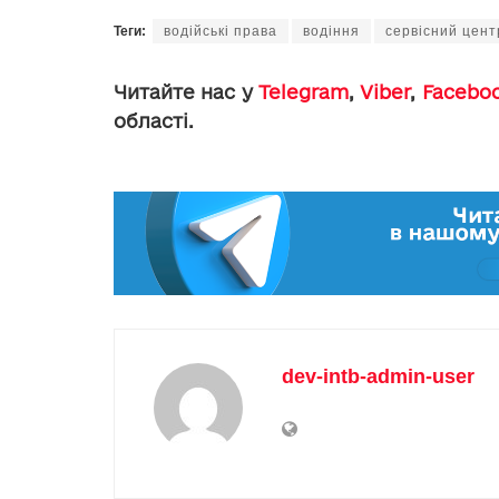
Теги:
водійські права
водіння
сервісний цен
Читайте нас у
Telegram
,
Viber
,
Facebo
області.
dev-intb-admin-user