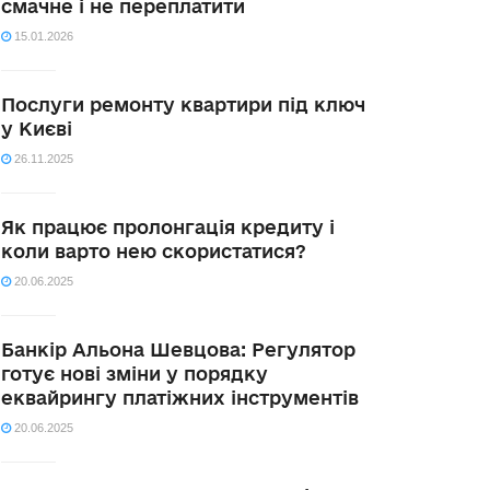
смачне і не переплатити
15.01.2026
Послуги ремонту квартири під ключ
у Києві
26.11.2025
Як працює пролонгація кредиту і
коли варто нею скористатися?
20.06.2025
Банкір Альона Шевцова: Регулятор
готує нові зміни у порядку
еквайрингу платіжних інструментів
20.06.2025