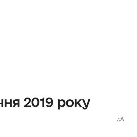
чня 2019 року
A
A