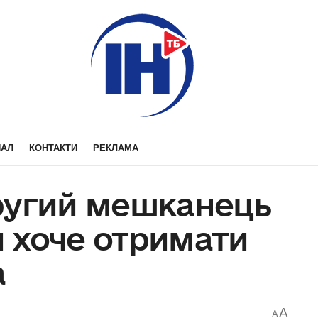
НАЛ
КОНТАКТИ
РЕКЛАМА
ругий мешканець
 хоче отримати
а
A
A