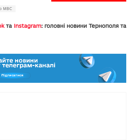
тр МВС
ok
та
Instagram
: головні новини Тернополя та