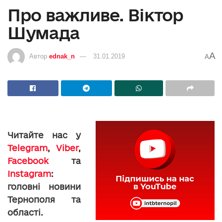
Про важливе. Віктор
Шумада
A
Автор
ednak_n
31.01.2019
A
Читайте нас у
Telegram
,
Viber
,
Facebook
та
Instagram
:
головні новини
Тернополя та
області.