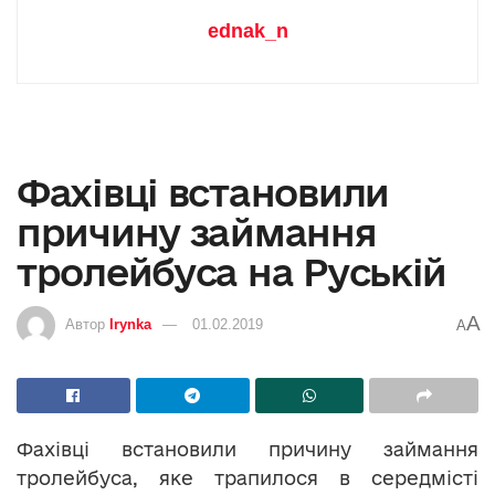
ednak_n
Фахівці встановили
причину займання
тролейбуса на Руській
A
Автор
Irynka
01.02.2019
A
Фахівці встановили причину займання
тролейбуса, яке трапилося в середмісті